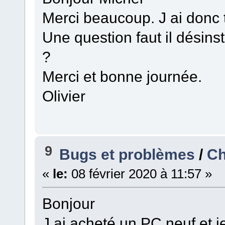
Merci beaucoup. J ai donc to
Une question faut il désins
?
Merci et bonne journée.
Olivier
9
Bugs et problèmes
/
Ch
«
le:
08 février 2020 à 11:57 »
Bonjour
J ai acheté un PC neuf et j