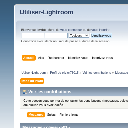
Utiliser-Lightroom
Bienvenue,
Invité
. Merci de
vous connecter
ou de
vous inscrire
.
Connexion avec identifiant, mot de passe et durée de la session
Accueil
Aide
Rechercher
Identifiez-vous
Inscrivez-vous
Utiliser-Lightroom
»
Profil de olivier75015
»
Voir les contributions
»
Message
Infos du Profil
Voir les contributions
Cette section vous permet de consulter les contributions (messages, sujets et
auxquelles vous avez accès.
Messages
Sujets
Fichiers joints
Messages - olivier75015