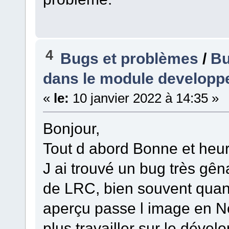
4
Bugs et problèmes
/
Bu
dans le module develop
«
le:
10 janvier 2022 à 14:35 »
Bonjour,
Tout d abord Bonne et heur
J ai trouvé un bug très gên
de LRC, bien souvent quan
aperçu passe l image en No
plus travailler sur le dével