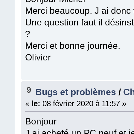
Merci beaucoup. J ai donc to
Une question faut il désins
?
Merci et bonne journée.
Olivier
9
Bugs et problèmes
/
Ch
«
le:
08 février 2020 à 11:57 »
Bonjour
J ai acheté un PC neuf et j