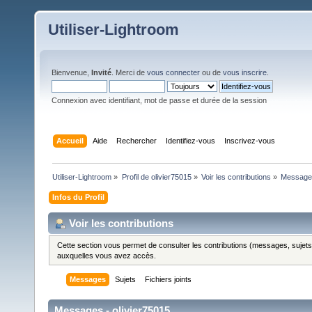
Utiliser-Lightroom
Bienvenue,
Invité
. Merci de
vous connecter
ou de
vous inscrire
.
Connexion avec identifiant, mot de passe et durée de la session
Accueil
Aide
Rechercher
Identifiez-vous
Inscrivez-vous
Utiliser-Lightroom
»
Profil de olivier75015
»
Voir les contributions
»
Message
Infos du Profil
Voir les contributions
Cette section vous permet de consulter les contributions (messages, sujets et
auxquelles vous avez accès.
Messages
Sujets
Fichiers joints
Messages - olivier75015