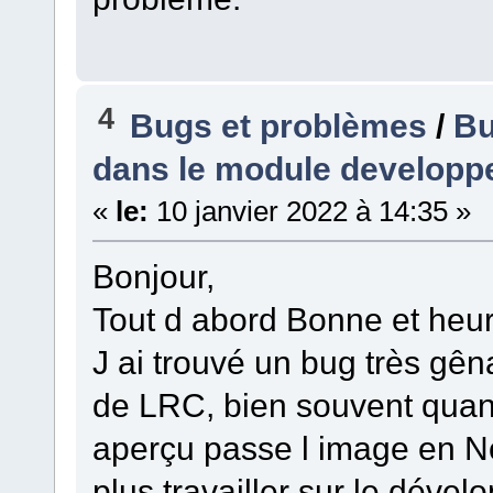
4
Bugs et problèmes
/
Bu
dans le module develop
«
le:
10 janvier 2022 à 14:35 »
Bonjour,
Tout d abord Bonne et heur
J ai trouvé un bug très gên
de LRC, bien souvent quan
aperçu passe l image en No
plus travailler sur le dével