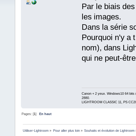
Par le biais de
les images.
Dans la série so
Pourquoi n'y a t 
nom), dans Lig
qui ne peut-êtr
Canon + 2 yeux. Windows10 64 bits 
2880.
LIGHTROOM CLASSIC 11, PS CC20
Pages: [
1
]
En haut
Utiliser-Lightroom
»
Pour aller plus loin
»
Souhaits et évolution de Lightroom