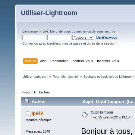
Utiliser-Lightroom
Bienvenue,
Invité
. Merci de
vous connecter
ou de
vous inscrire
.
Connexion avec identifiant, mot de passe et durée de la session
Accueil
Aide
Rechercher
Identifiez-vous
Inscrivez-vous
Utiliser-Lightroom
»
Pour aller plus loin
»
Souhaits et évolution de Lightroom
Pages: [
1
]
En bas
Auteur
Sujet: Outil Tampon (Lu 
Outil Tampon
jipé49
«
le:
15 juillet 2022 à 19:10 »
Membre héroïque
Bonjour à tous,
Messages: 1340