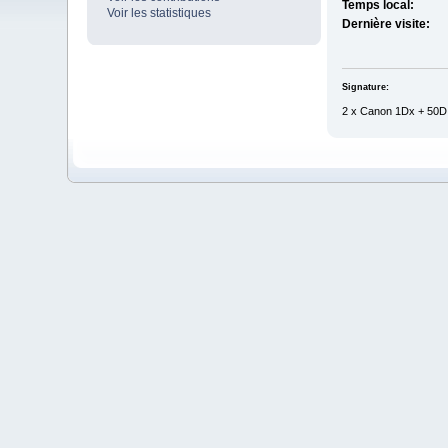
Temps local:
Voir les statistiques
Dernière visite:
Signature:
2 x Canon 1Dx + 50D