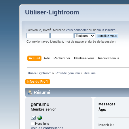
Utiliser-Lightroom
Bienvenue,
Invité
. Merci de
vous connecter
ou de
vous inscrire
.
Connexion avec identifiant, mot de passe et durée de la session
Accueil
Aide
Rechercher
Identifiez-vous
Inscrivez-vous
Utiliser-Lightroom
»
Profil de gemumu
»
Résumé
Infos du Profil
Résumé
gemumu 
Messages:
Membre senior
Âge:
Hors ligne
Inscrit le:
Voir les contributions