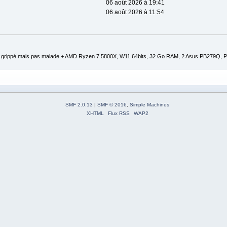
06 août 2026 à 19:41
06 août 2026 à 11:54
 grippé mais pas malade + AMD Ryzen 7 5800X, W11 64bits, 32 Go RAM, 2 Asus PB279Q, P
SMF 2.0.13
|
SMF © 2016
,
Simple Machines
XHTML
Flux RSS
WAP2