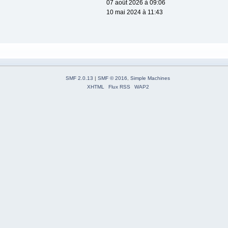
07 août 2026 à 09:06
10 mai 2024 à 11:43
SMF 2.0.13
|
SMF © 2016
,
Simple Machines
XHTML
Flux RSS
WAP2