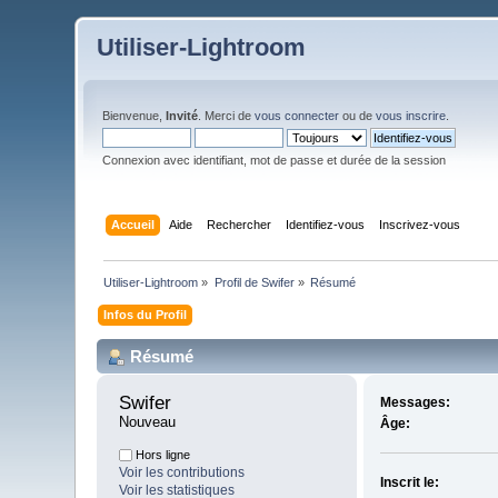
Utiliser-Lightroom
Bienvenue,
Invité
. Merci de
vous connecter
ou de
vous inscrire
.
Connexion avec identifiant, mot de passe et durée de la session
Accueil
Aide
Rechercher
Identifiez-vous
Inscrivez-vous
Utiliser-Lightroom
»
Profil de Swifer
»
Résumé
Infos du Profil
Résumé
Swifer 
Messages:
Nouveau
Âge:
Hors ligne
Voir les contributions
Inscrit le:
Voir les statistiques