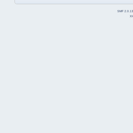
SMF 2.0.1
X