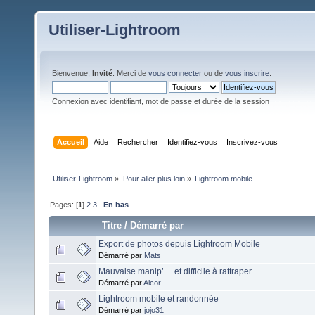
Utiliser-Lightroom
Bienvenue,
Invité
. Merci de
vous connecter
ou de
vous inscrire
.
Connexion avec identifiant, mot de passe et durée de la session
Accueil
Aide
Rechercher
Identifiez-vous
Inscrivez-vous
Utiliser-Lightroom
»
Pour aller plus loin
»
Lightroom mobile
Pages: [
1
]
2
3
En bas
Titre
/
Démarré par
Export de photos depuis Lightroom Mobile
Démarré par
Mats
Mauvaise manip’… et difficile à rattraper.
Démarré par
Alcor
Lightroom mobile et randonnée
Démarré par
jojo31