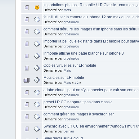
Importations photos LR mobile / LR Classic - comment ç
Démarré par
Mats
faut-il utiliser la camera du iphone 12 pro max ou celle 
Démarré par
grosloulou
comment détruire les images d'un iphone sans les détrui
Démarré par
grosloulou
importer la pellicule existante dans LR mobile pour sau
Démarré par
grosloulou
lr mobile affiche une page blanche sur iphone 8
Démarré par
grosloulou
Copies virtuelles sur LR mobile
Démarré par
Mats
Mots-clés sur LR mobile
Démarré par
Mats
«
1
2
»
adobe cloud : peut-on s'y connecter pour voir son contenu
Démarré par
grosloulou
preset LR CC napparait pas dans classic
Démarré par
grosloulou
comment gérer les images à synchroniser
Démarré par
grosloulou
Synchro avec LR CC en environnement windows multi uti
Démarré par
bernier
Suivi quota sur le cloud