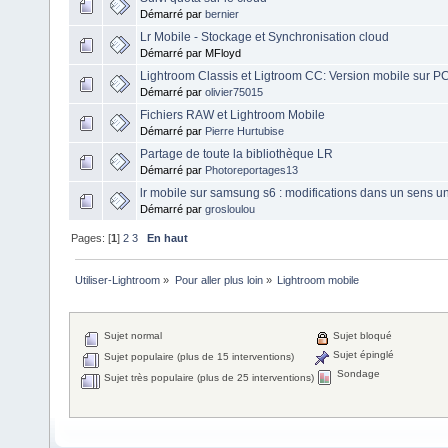
Démarré par
bernier
Lr Mobile - Stockage et Synchronisation cloud
Démarré par MFloyd
Lightroom Classis et Ligtroom CC: Version mobile sur PC
Démarré par
olivier75015
Fichiers RAW et Lightroom Mobile
Démarré par
Pierre Hurtubise
Partage de toute la bibliothèque LR
Démarré par
Photoreportages13
lr mobile sur samsung s6 : modifications dans un sens 
Démarré par
grosloulou
Pages: [
1
]
2
3
En haut
Utiliser-Lightroom
»
Pour aller plus loin
»
Lightroom mobile
Sujet normal
Sujet bloqué
Sujet épinglé
Sujet populaire (plus de 15 interventions)
Sondage
Sujet très populaire (plus de 25 interventions)