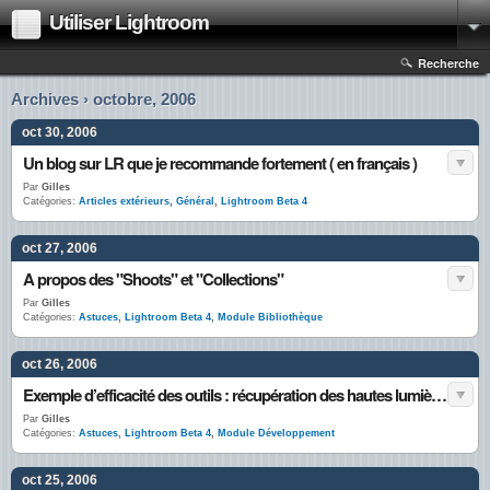
Utiliser Lightroom
Recherche
Archives › octobre, 2006
oct 30, 2006
Un blog sur LR que je recommande fortement ( en français )
Par
Gilles
Catégories:
Articles extérieurs
,
Général
,
Lightroom Beta 4
oct 27, 2006
A propos des "Shoots" et "Collections"
Par
Gilles
Catégories:
Astuces
,
Lightroom Beta 4
,
Module Bibliothèque
oct 26, 2006
Exemple d’efficacité des outils : récupération des hautes lumières
Par
Gilles
Catégories:
Astuces
,
Lightroom Beta 4
,
Module Développement
oct 25, 2006