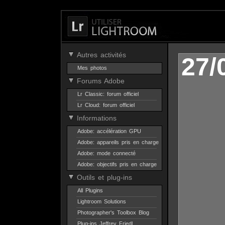
Autres activités
27/
Mes photos
Forums Adobe
Lr Classic: forum officiel
Lr Cloud: forum officiel
Informations
Adobe: accélération GPU
Adobe: appareils pris en charge
Adobe: mode connecté
Adobe: objectifs pris en charge
Outils et plug-ins
All Plugins
Lightroom Solutions
Photographer's Toolbox Blog
Plug-ins Jeffrey Friedl