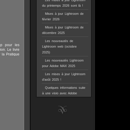
Les mises à jour Lightroom
du printemps 2026 sont là !
Mises à jour Lightroom de
février 2026
Mises à jour Lightroom de
décembre 2025
Les nouveautés de
op pour les
Lightroom web (octobre
ion. Le livre
2025)
 la Pratique
Les nouveautés Lightroom
pour Adobe MAX 2025
Les mises à jour Lightroom
d’août 2025 !
Quelques informations suite
à une visio avec Adobe