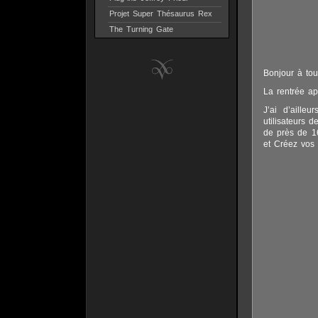
Projet Super Thésaurus Rex
The Turning Gate
Bonjour à tou
La rentrée ap
J’ai d’aille
utilisateurs d
de près de 16
et Créez vos 