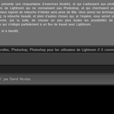
 présente une cinquantaine d’exercices illustrés, et qui s’adressent aux pho
eurs de Lightroom qui ne connaissent pas Photoshop, et qui cherchaient 
ameux logiciel de retouche d’Adobe sans prise de tête. Vous verrez les techniq
g, la retouche beauté, et plein d’autres choses qui, je l’espère, vous seront ut
envie, par la suite, de creuser un peu plus toutes les possibilités de 
e qui s’intègre parfaitement à un flux de travail avec Lightroom.
 et à bientôt,
rolles
,
Photoshop
,
Photoshop pour les utilisateur de Lightroom
//
6 comme
m" par David Nicolas