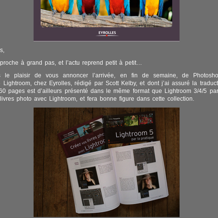
s,
proche à grand pas, et l’actu reprend petit à petit…
urs le plaisir de vous annoncer l’arrivée, en fin de semaine, de Photosh
e Lightroom, chez Eyrolles, rédigé par Scott Kelby, et dont j’ai assuré la traduct
0 pages est d’ailleurs présenté dans le même format que Lightroom 3/4/5 par
livres photo avec Lightroom, et fera bonne figure dans cette collection.