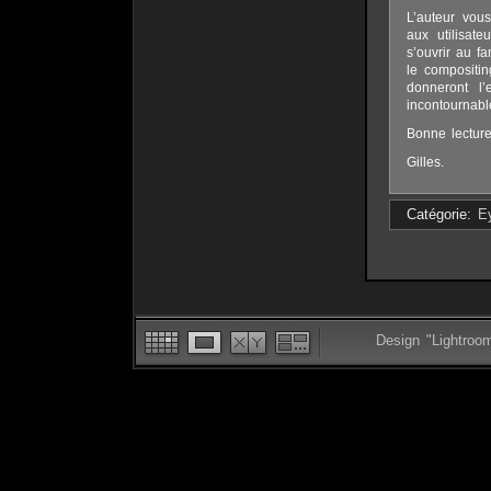
L’auteur vous
aux utilisat
s’ouvrir au f
le compositin
donneront l’
incontournabl
Bonne lecture
Gilles.
Catégorie:
Ey
Design "Lightroo