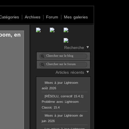
Catégories
Archives
Forum
Mes galeries
room, en
Recherche
Articles récents
Mises à jour Lightroom
août 2026
[RÉSOLU, correctif 15.4.1]
Problème avec Lightroom
Classic 15.4
Mises à jour Lightroom de
juin 2026