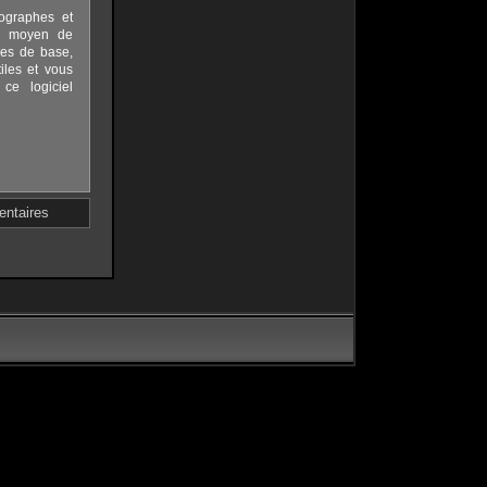
tographes et
un moyen de
ues de base,
iles et vous
ce logiciel
ntaires