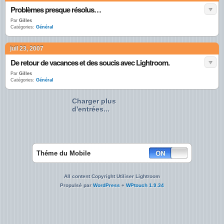
Problèmes presque résolus…
Par
Gilles
Catégories:
Général
juil 23, 2007
De retour de vacances et des soucis avec Lightroom.
Par
Gilles
Catégories:
Général
Charger plus
d'entrées...
Théme du Mobile
All content Copyright Utiliser Lightroom
Propulsé par
WordPress
+
WPtouch 1.9.34