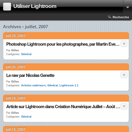
Utiliser Lightroom
Recherche
Archives › juillet, 2007
juil 29, 2007
Photoshop Lightroom pour les photographes, par Martin Evening, traduit et adapté par Volker Gilbert ( Eyrolles éditeur ).
Par
Gilles
Catégories:
Général
juil 26, 2007
Le raw par Nicolas Genette
Par
Gilles
Catégories:
Articles extérieurs
,
Général
,
Lightroom 1.1
juil 24, 2007
Article sur Lightroom dans Création Numérique Juillet – Août 2007
Par
Gilles
Catégories:
Général
juil 24, 2007