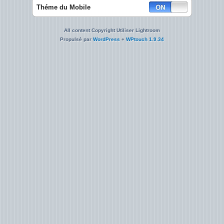
Théme du Mobile
All content Copyright Utiliser Lightroom
Propulsé par
WordPress
+
WPtouch 1.9.34