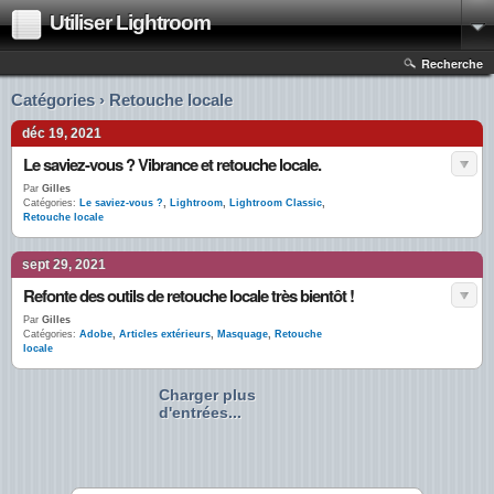
Utiliser Lightroom
Recherche
Catégories › Retouche locale
déc 19, 2021
Le saviez-vous ? Vibrance et retouche locale.
Par
Gilles
Catégories:
Le saviez-vous ?
,
Lightroom
,
Lightroom Classic
,
Retouche locale
sept 29, 2021
Refonte des outils de retouche locale très bientôt !
Par
Gilles
Catégories:
Adobe
,
Articles extérieurs
,
Masquage
,
Retouche
locale
Charger plus
d'entrées...