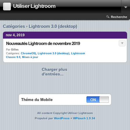
Utiliser Lightroom
Recherche
Catégories › Lightroom 3.0 (desktop)
nov 4, 2019
Nouveautés Lightroom de novembre 2019
Par
Gilles
Catégories:
ChromeOS)
,
Lightroom 3.0 (desktop)
,
Lightroom
Classic 9.0
,
Mises à jour
Charger plus
d'entrées...
Théme du Mobile
All content Copyright Utiliser Lightroom
Propulsé par
WordPress
+
WPtouch 1.9.34