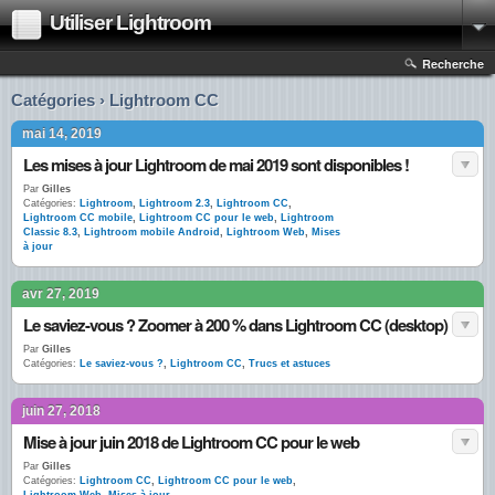
Utiliser Lightroom
Recherche
Catégories › Lightroom CC
mai 14, 2019
Les mises à jour Lightroom de mai 2019 sont disponibles !
Par
Gilles
Catégories:
Lightroom
,
Lightroom 2.3
,
Lightroom CC
,
Lightroom CC mobile
,
Lightroom CC pour le web
,
Lightroom
Classic 8.3
,
Lightroom mobile Android
,
Lightroom Web
,
Mises
à jour
avr 27, 2019
Le saviez-vous ? Zoomer à 200 % dans Lightroom CC (desktop)
Par
Gilles
Catégories:
Le saviez-vous ?
,
Lightroom CC
,
Trucs et astuces
juin 27, 2018
Mise à jour juin 2018 de Lightroom CC pour le web
Par
Gilles
Catégories:
Lightroom CC
,
Lightroom CC pour le web
,