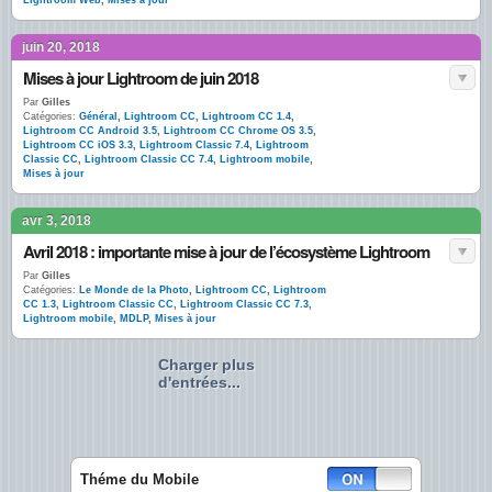
Lightroom Web
,
Mises à jour
juin 20, 2018
Mises à jour Lightroom de juin 2018
Par
Gilles
Catégories:
Général
,
Lightroom CC
,
Lightroom CC 1.4
,
Lightroom CC Android 3.5
,
Lightroom CC Chrome OS 3.5
,
Lightroom CC iOS 3.3
,
Lightroom Classic 7.4
,
Lightroom
Classic CC
,
Lightroom Classic CC 7.4
,
Lightroom mobile
,
Mises à jour
avr 3, 2018
Avril 2018 : importante mise à jour de l’écosystème Lightroom
Par
Gilles
Catégories:
Le Monde de la Photo
,
Lightroom CC
,
Lightroom
CC 1.3
,
Lightroom Classic CC
,
Lightroom Classic CC 7.3
,
Lightroom mobile
,
MDLP
,
Mises à jour
Charger plus
d'entrées...
Théme du Mobile