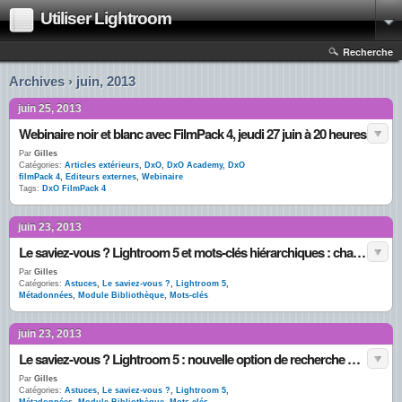
Utiliser Lightroom
Recherche
Archives › juin, 2013
juin 25, 2013
Webinaire noir et blanc avec FilmPack 4, jeudi 27 juin à 20 heures
Par
Gilles
Catégories:
Articles extérieurs
,
DxO
,
DxO Academy
,
DxO
filmPack 4
,
Editeurs externes
,
Webinaire
Tags:
DxO FilmPack 4
juin 23, 2013
Le saviez-vous ? Lightroom 5 et mots-clés hiérarchiques : changement de comportement des symboles < et >
Par
Gilles
Catégories:
Astuces
,
Le saviez-vous ?
,
Lightroom 5
,
Métadonnées
,
Module Bibliothèque
,
Mots-clés
juin 23, 2013
Le saviez-vous ? Lightroom 5 : nouvelle option de recherche de mots-clés
Par
Gilles
Catégories:
Astuces
,
Le saviez-vous ?
,
Lightroom 5
,