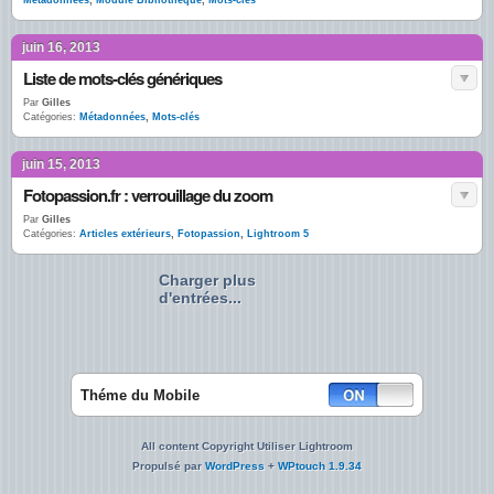
Métadonnées
,
Module Bibliothèque
,
Mots-clés
juin 16, 2013
Liste de mots-clés génériques
Par
Gilles
Catégories:
Métadonnées
,
Mots-clés
juin 15, 2013
Fotopassion.fr : verrouillage du zoom
Par
Gilles
Catégories:
Articles extérieurs
,
Fotopassion
,
Lightroom 5
Charger plus
d'entrées...
Théme du Mobile
All content Copyright Utiliser Lightroom
Propulsé par
WordPress
+
WPtouch 1.9.34