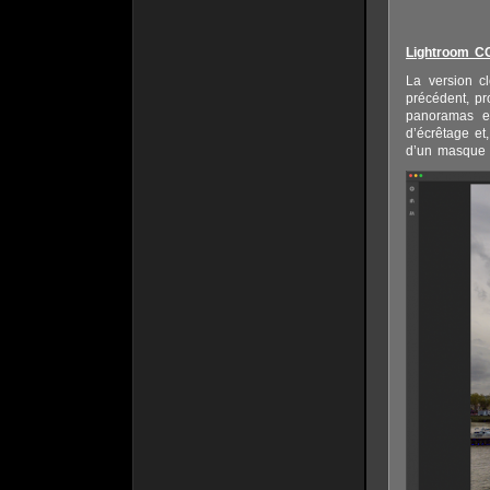
Lightroom C
La version cl
précédent, p
panoramas e
d’écrêtage et
d’un masque r