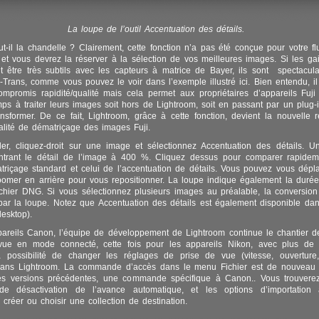
La loupe de l’outil Accentuation des détails.
t-il la chandelle ? Clairement, cette fonction n’a pas été conçue pour votre flu
 et vous devrez la réserver à la sélection de vos meilleures images. Si les gai
t être très subtils avec les capteurs à matrice de Bayer, ils sont spectacula
 X-Trans, comme vous pouvez le voir dans l’exemple illustré ici. Bien entendu, il
mpromis rapidité/qualité mais cela permet aux propriétaires d’appareils Fuj
ps à traiter leurs images soit hors de Lightroom, soit en passant par un plug-i
former. De ce fait, Lightroom, grâce à cette fonction, devient la nouvelle 
lité de dématriçage des images Fuji.
er, cliquez-droit sur une image et sélectionnez Accentuation des détails. 
montrant le détail de l’image à 400 %. Cliquez dessus pour comparer rapidem
triçage standard et celui de l’accentuation de détails. Vous pouvez vous dépl
zoomer en arrière pour vous repositionner. La loupe indique également la duré
ichier DNG. Si vous sélectionnez plusieurs images au préalable, la conversion 
ar la loupe. Notez que Accentuation des détails est également disponible da
esktop).
areils Canon, l’équipe de développement de Lightroom continue le chantier d
vue en mode connecté, cette fois pour les appareils Nikon, avec plus de st
a possibilité de changer les réglages de prise de vue (vitesse, ouverture, 
dans Lightroom. La commande d’accès dans le menu Fichier est de nouveau u
les versions précédentes, une commande spécifique à Canon.. Vous trouvere
e désactivation de l’avance automatique, et les options d’importation 
 créer ou choisir une collection de destination.