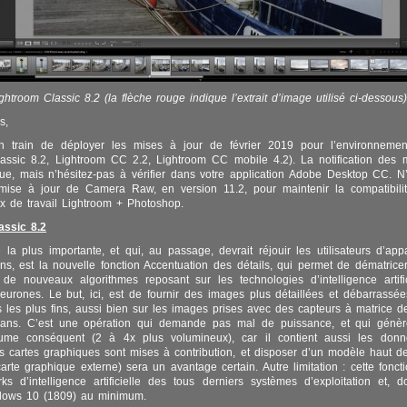
ghtroom Classic 8.2 (la flèche rouge indique l’extrait d’image utilisé ci-dessous)
s,
 train de déployer les mises à jour de février 2019 pour l’environnemen
assic 8.2, Lightroom CC 2.2, Lightroom CC mobile 4.2). La notification des 
ue, mais n’hésitez-pas à vérifier dans votre application Adobe Desktop CC. N
mise à jour de Camera Raw, en version 11.2, pour maintenir la compatibili
ux de travail Lightroom + Photoshop.
assic 8.2
la plus importante, et qui, au passage, devrait réjouir les utilisateurs d’appa
ns, est la nouvelle fonction Accentuation des détails, qui permet de dématricer 
de nouveaux algorithmes reposant sur les technologies d’intelligence artifi
urones. Le but, ici, est de fournir des images plus détaillées et débarrassées
ls les plus fins, aussi bien sur les images prises avec des capteurs à matrice d
rans. C’est une opération qui demande pas mal de puissance, et qui génère
me conséquent (2 à 4x plus volumineux), car il contient aussi les don
es cartes graphiques sont mises à contribution, et disposer d’un modèle haut
rte graphique externe) sera un avantage certain. Autre limitation : cette fonct
s d’intelligence artificielle des tous derniers systèmes d’exploitation et,
dows 10 (1809) au minimum.