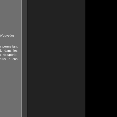
Nouvelles
n permettant
nte dans les
nt récupérée
plus le cas