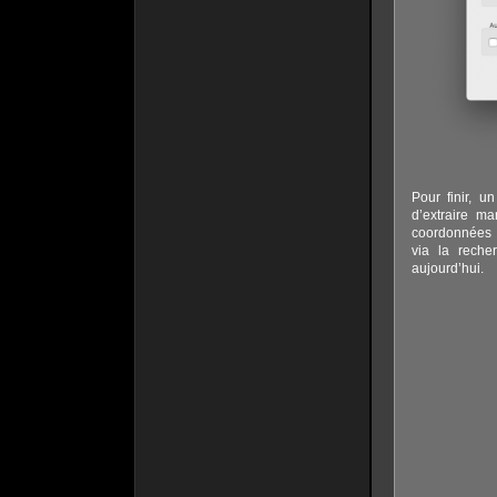
Pour finir, 
d’extraire ma
coordonnées 
via la reche
aujourd’hui.