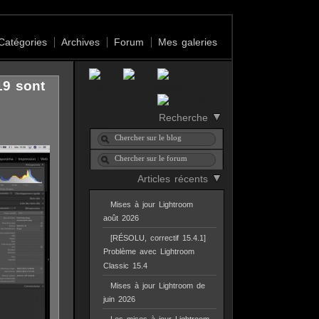
Catégories
Archives
Forum
Mes galeries
19 sont
Recherche
Articles récents
Mises à jour Lightroom
août 2026
[RÉSOLU, correctif 15.4.1]
Problème avec Lightroom
Classic 15.4
Mises à jour Lightroom de
juin 2026