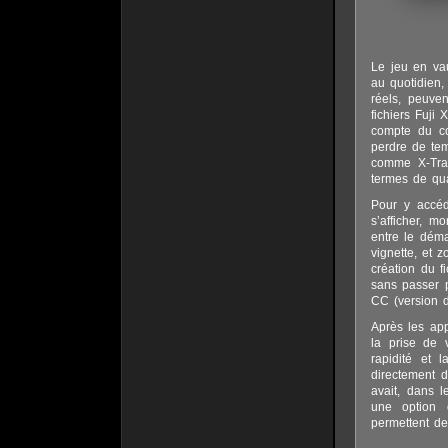
Le jeu en vau
au quotidien,
réels, peuven
fichiers Fuji
compte du co
perdre de tem
comme X-Trans
termes de qua
Pour y accéd
s’afficher, 
entre le déma
vignette, et 
création du f
sans passer p
CC (version d
Après les app
la prise de 
rapidité et l
directement 
avait, dans 
une option d
permettent de