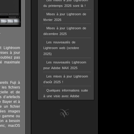
Les mises à jour Lightroom
du printemps 2026 sont là !
Mises à jour Lightroom de
février 2026
Mises à jour Lightroom de
.
décembre 2025
Les nouveautés de
t Lightroom
Lightroom web (octobre
mises à jour
2025)
’oubliez pas
té maximale
Les nouveautés Lightroom
pour Adobe MAX 2025
Les mises à jour Lightroom
d’août 2025 !
reils Fuji à
les fichiers
Quelques informations suite
cielle et de
à une visio avec Adobe
 d’artefacts
e Bayer et à
 un fichier
nées images
 de gamme ou
ion a besoin
 donc, macOS