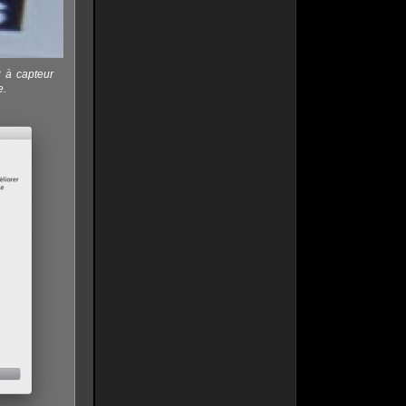
2 à capteur
le.