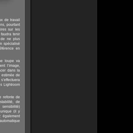
x de travail
ns, pourtant
ires sur les
 faudra tenir
i de ne plus
n spécialisé
référence en
Une loupe va
ent l’image,
acer dans la
e estimée de
s’effectuera
ns Lightroom
e refonte de
abilité, de
sensibilité)
nique (il y
z également
automatique