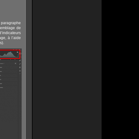
e paragraphe
ssemblage de
indicateurs
ge, à l’aide
s).