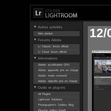
Autres activités
12/
Mes photos
Forums Adobe
Lr Classic: forum officiel
Lr Cloud: forum officiel
Informations
Adobe: accélération GPU
Adobe: appareils pris en charge
Adobe: mode connecté
Adobe: objectifs pris en charge
Outils et plug-ins
All Plugins
Lightroom Solutions
Photographer's Toolbox Blog
Plug-ins Jeffrey Friedl