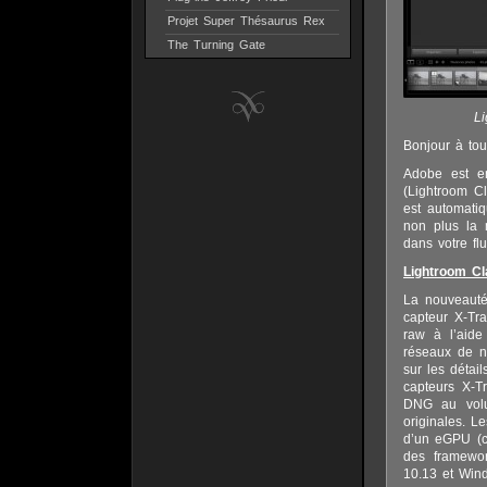
Projet Super Thésaurus Rex
The Turning Gate
Li
Bonjour à tou
Adobe est en
(Lightroom Cl
est automatiq
non plus la 
dans votre fl
Lightroom Cl
La nouveauté 
capteur X-Tra
raw à l’aide 
réseaux de ne
sur les détai
capteurs X-T
DNG au volu
originales. L
d’un eGPU (ca
des framework
10.13 et Win