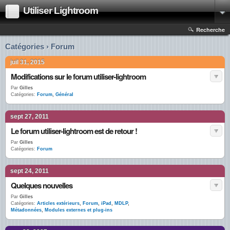
Utiliser Lightroom
Recherche
Catégories › Forum
juil 31, 2015
Modifications sur le forum utiliser-lightroom
Par
Gilles
Catégories:
Forum
,
Général
sept 27, 2011
Le forum utiliser-lightroom est de retour !
Par
Gilles
Catégories:
Forum
sept 24, 2011
Quelques nouvelles
Par
Gilles
Catégories:
Articles extérieurs
,
Forum
,
iPad
,
MDLP
,
Métadonnées
,
Modules externes et plug-ins