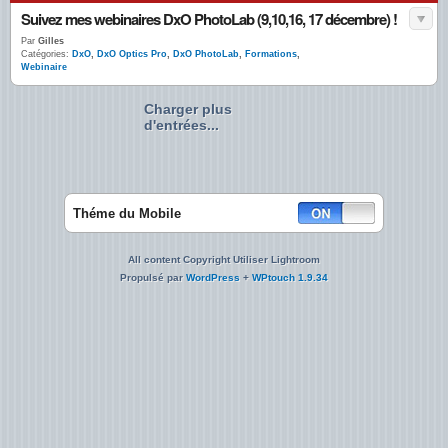
Suivez mes webinaires DxO PhotoLab (9,10,16, 17 décembre) !
Par
Gilles
Catégories:
DxO
,
DxO Optics Pro
,
DxO PhotoLab
,
Formations
,
Webinaire
Charger plus
d'entrées...
Théme du Mobile
All content Copyright Utiliser Lightroom
Propulsé par
WordPress
+
WPtouch 1.9.34