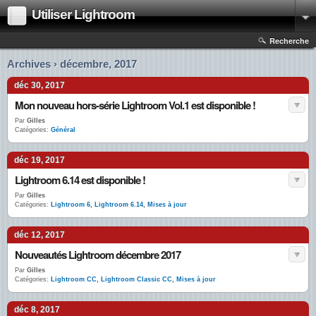
Utiliser Lightroom
Recherche
Archives › décembre, 2017
déc 30, 2017
Mon nouveau hors-série Lightroom Vol.1 est disponible !
Par
Gilles
Catégories:
Général
déc 19, 2017
Lightroom 6.14 est disponible !
Par
Gilles
Catégories:
Lightroom 6
,
Lightroom 6.14
,
Mises à jour
déc 12, 2017
Nouveautés Lightroom décembre 2017
Par
Gilles
Catégories:
Lightroom CC
,
Lightroom Classic CC
,
Mises à jour
déc 8, 2017