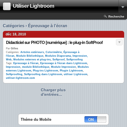
Utiliser Lightroom
Recherche
Catégories › Épreuvage à l’écran
déc 18, 2010
Didacticiel sur PHOTO [numérique] : le plug-in SoftProof
Par
Gilles
Catégories:
Articles extérieurs
,
Colorimétrie
,
Épreuvage à
l'écran
,
Module Bibliothèque
,
Modules Diaporama, Impression,
Web
,
Modules externes et plug-ins
,
Softproof
,
Softproofing
Tags:
Epreuvage à l'écran
,
Epreuvage à l'écran dans Lightroom
,
Impression
,
module Bibliothèque
,
Module Impression
,
Modules
externes Lightroom
,
Plug-ins Lightroom
,
Plugin Lightroom
,
Softproofing
,
Softproofing dans Lightroom
,
utiliser Lightroom
,
utiliser-lightroom.com
Charger plus
d'entrées...
Théme du Mobile