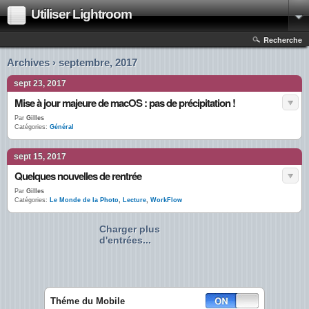
Utiliser Lightroom
Recherche
Archives › septembre, 2017
sept 23, 2017
Mise à jour majeure de macOS : pas de précipitation !
Par
Gilles
Catégories:
Général
sept 15, 2017
Quelques nouvelles de rentrée
Par
Gilles
Catégories:
Le Monde de la Photo
,
Lecture
,
WorkFlow
Charger plus
d'entrées...
Théme du Mobile