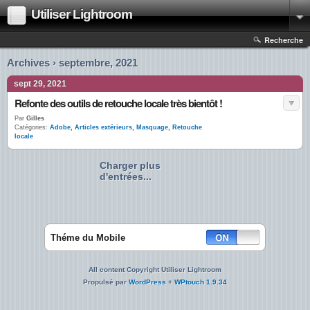
Utiliser Lightroom
Recherche
Archives › septembre, 2021
sept 29, 2021
Refonte des outils de retouche locale très bientôt !
Par
Gilles
Catégories:
Adobe
,
Articles extérieurs
,
Masquage
,
Retouche
locale
Charger plus
d'entrées...
Théme du Mobile
All content Copyright Utiliser Lightroom
Propulsé par
WordPress
+
WPtouch 1.9.34