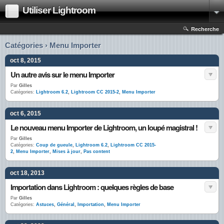
Utiliser Lightroom
Recherche
Catégories › Menu Importer
oct 8, 2015
Un autre avis sur le menu Importer
Par
Gilles
Catégories:
Lightroom 6.2
,
Lightroom CC 2015-2
,
Menu Importer
oct 6, 2015
Le nouveau menu Importer de Lightroom, un loupé magistral !
Par
Gilles
Catégories:
Coup de gueule
,
Lightroom 6.2
,
Lightroom CC 2015-
2
,
Menu Importer
,
Mises à jour
,
Pas content
oct 18, 2013
Importation dans Lightroom : quelques règles de base
Par
Gilles
Catégories:
Astuces
,
Général
,
Importation
,
Menu Importer