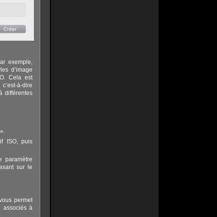
par exemple,
yles d’image
SO. Cela est
c’est-à-dire
 différentes
».
if ISO, puis
le paramètre
asant sur le
 vous permet
e associés à