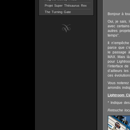
Projet Super Thésaurus Rex
The Turning Gate
Bonjour à tou
Oui, je sais,
avec certains
autres proje
temps°.
Il n’empêche
parce que c’e
le passage à
MAX. Mais là
pour Lightro
l’interface d
d’ailleurs l
ces évolution
Vous noterez 
arrondis indi
Lightroom Cl
* Indique de
Retouche loca