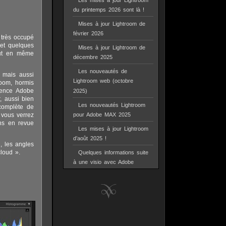
Les mises à jour Lightroom
du printemps 2026 sont là !
Mises à jour Lightroom de
février 2026
 très occupé
 et quelques
Mises à jour Lightroom de
tout en même
décembre 2025
Les nouveautés de
, mais aussi
Lightroom web (octobre
room, hormis
érence Adobe
2025)
, aussi bien
Les nouveautés Lightroom
complète de
 vous verrez
pour Adobe MAX 2025
ons en revue
Les mises à jour Lightroom
d’août 2025 !
, les angles
cloud ».
Quelques informations suite
à une visio avec Adobe