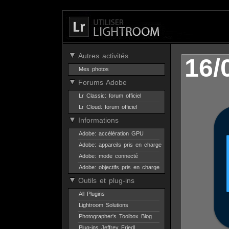
Autres activités
16/
Mes photos
Forums Adobe
Lr Classic: forum officiel
Lr Cloud: forum officiel
Informations
Adobe: accélération GPU
Adobe: appareils pris en charge
Adobe: mode connecté
Adobe: objectifs pris en charge
Outils et plug-ins
All Plugins
Lightroom Solutions
Photographer's Toolbox Blog
Plug-ins Jeffrey Friedl