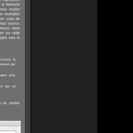
, la fameuse
vous voulez
us souhaitez
 un coup de
leur source,
placez, dans
er sur cette
nglet vers la
curseur, la
 assuré par
uleur pour
 ce qui va
à un certain