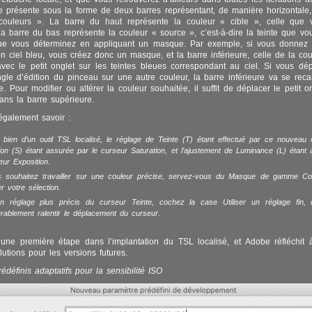
 présente sous la forme de deux barres représentant, de manière horizontale
ouleurs ». La barre du haut représente la couleur « cible », celle que 
 la barre du bas représente la couleur « source », c’est-à-dire la teinte que vo
que vous déterminez en appliquant un masque. Par exemple, si vous donnez
n ciel bleu, vous créez donc un masque, et la barre inférieure, celle de la cou
vec le petit onglet sur les teintes bleues correspondant au ciel. Si vous dé
ingle d’édition du pinceau sur une autre couleur, la barre inférieure va se recal
e. Pour modifier ou altérer la couleur souhaitée, il suffit de déplacer le petit o
dans la barre supérieure.
 également savoir :
it bien d’un outil TSL localisé, le réglage de Teinte (T) étant effectué par ce nouveau 
ion (S) étant assurée par le curseur Saturation, et l’ajustement de Luminance (L) étant
eur Exposition.
s souhaitez travailler sur une couleur précise, servez-vous du Masque de gamme Co
er votre sélection.
n réglage plus précis du curseur Teinte, cochez la case Utiliser un réglage fin,
rablement ralentir le déplacement du curseur.
 une première étape dans l’implantation du TSL localisé, et Adobe réfléchit 
utions pour les versions futures.
édéfinis adaptatifs pour la sensibilité ISO