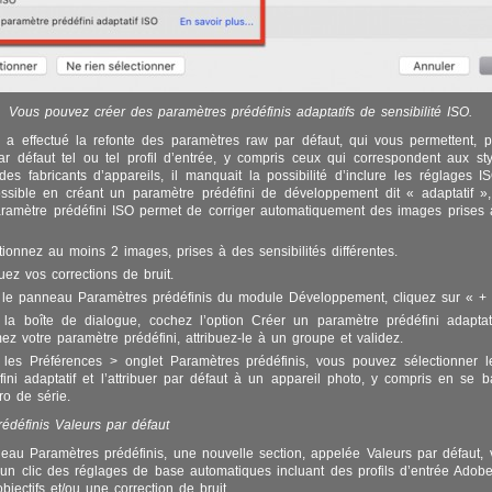
Vous pouvez créer des paramètres prédéfinis adaptatifs de sensibilité ISO.
 a effectué la refonte des paramètres raw par défaut, qui vous permettent, 
ar défaut tel ou tel profil d’entrée, y compris ceux qui correspondent aux st
 des fabricants d’appareils, il manquait la possibilité d’inclure les réglages I
sible en créant un paramètre prédéfini de développement dit « adaptatif », 
ramètre prédéfini ISO permet de corriger automatiquement des images prises à
tionnez au moins 2 images, prises à des sensibilités différentes.
tuez vos corrections de bruit.
le panneau Paramètres prédéfinis du module Développement, cliquez sur « + 
la boîte de dialogue, cochez l’option Créer un paramètre prédéfini adaptat
z votre paramètre prédéfini, attribuez-le à un groupe et validez.
les Préférences > onglet Paramètres prédéfinis, vous pouvez sélectionner 
fini adaptatif et l’attribuer par défaut à un appareil photo, y compris en se b
o de série.
édéfinis Valeurs par défaut
au Paramètres prédéfinis, une nouvelle section, appelée Valeurs par défaut,
’un clic des réglages de base automatiques incluant des profils d’entrée Adob
objectifs et/ou une correction de bruit.