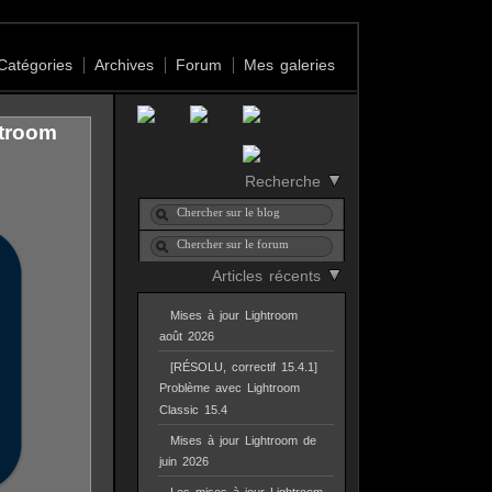
Catégories
Archives
Forum
Mes galeries
htroom
Recherche
Articles récents
Mises à jour Lightroom
août 2026
[RÉSOLU, correctif 15.4.1]
Problème avec Lightroom
Classic 15.4
Mises à jour Lightroom de
juin 2026