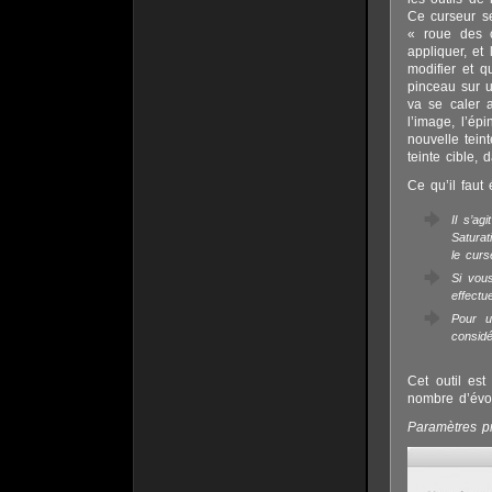
Ce curseur se
« roue des c
appliquer, et
modifier et 
pinceau sur u
va se caler a
l’image, l’ép
nouvelle teint
teinte cible, 
Ce qu’il faut
Il s’ag
Saturat
le curs
Si vou
effectu
Pour u
considé
Cet outil est
nombre d’évol
Paramètres pr