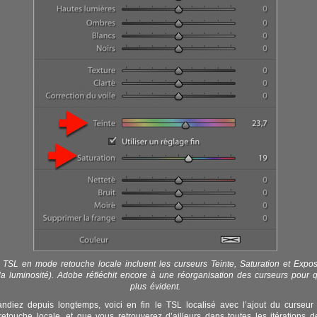
s TSL en mode retouche locale incluent les curseurs Teinte, Saturation et Expos
la luminosité). Adobe réfléchit encore à une réorganisation des curseurs pour q
plus évident.
diez depuis longtemps, voici en fin le TSL localisé avec l’ajout du curseur
 retouche locale, et que vous retrouverez d’ailleurs dans toutes les itérations d