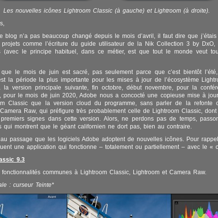
Les nouvelles icônes Lightroom Classic (à gauche) et Lightroom (à droite).
s,
 le blog n’a pas beaucoup changé depuis le mois d’avril, il faut dire que j’étais
 projets comme l’écriture du guide utilisateur de la Nik Collection 3 by DxO,
ts (avec le principe habituel, dans ce métier, est que tout le monde veut 
 que le mois de juin est sacré, pas seulement parce que c’est bientôt l’été
st la période la plus importante pour les mises à jour de l’écosystème Light
 la version principale suivante, fin octobre, début novembre, pour la conf
, pour le mois de juin 2020, Adobe nous a concocté une copieuse mise à jour
om Classic que la version cloud du programme, sans parler de la refonte 
e Camera Raw, qui préfigure très probablement celle de Lightroom Classic, dont
es premiers signes dans cette version. Alors, ne perdons pas de temps, pass
s qui montrent que le géant californien ne dort pas, bien au contraire.
au passage que les logiciels Adobe adoptent de nouvelles icônes. Pour rappel
quent une application qui fonctionne – totalement ou partiellement – avec le « 
assic 9.3
s fonctionnalités communes à Lightroom Classic, Lightroom et Camera Raw.
le : curseur Teinte*