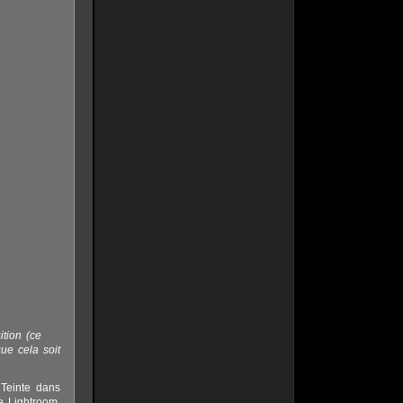
ition (ce
ue cela soit
 Teinte dans
e Lightroom.