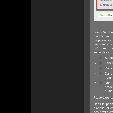
Lorsqu’Adobe
d’appliquer p
propriétaires
désormais pos
qu’un seul pa
sensibilités. :
Sélec
Effec
Dans 
Dans 
nomme
Dans 
prédé
numér
Paramètres pr
Dans le panne
d’appliquer d
des profils d’