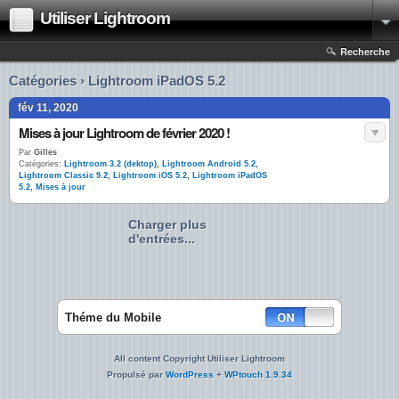
Utiliser Lightroom
Recherche
Catégories › Lightroom iPadOS 5.2
fév 11, 2020
Mises à jour Lightroom de février 2020 !
Par
Gilles
Catégories:
Lightroom 3.2 (dektop)
,
Lightroom Android 5.2
,
Lightroom Classic 9.2
,
Lightroom iOS 5.2
,
Lightroom iPadOS
5.2
,
Mises à jour
Charger plus
d'entrées...
Théme du Mobile
All content Copyright Utiliser Lightroom
Propulsé par
WordPress
+
WPtouch 1.9.34