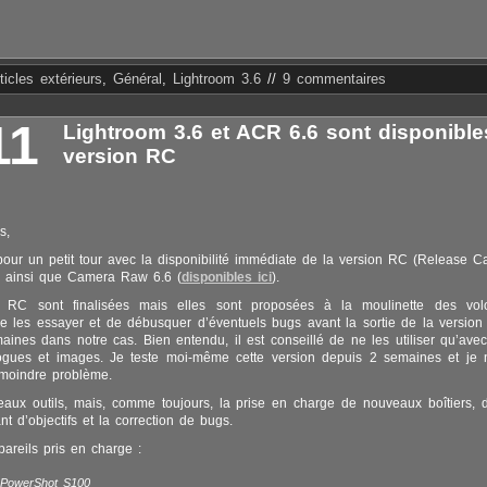
ticles extérieurs
,
Général
,
Lightroom 3.6
//
9 commentaires
11
Lightroom 3.6 et ACR 6.6 sont disponible
version RC
s,
 pour un petit tour avec la disponibilité immédiate de la version RC (Release C
6 ainsi que Camera Raw 6.6 (
disponibles ici
).
 RC sont finalisées mais elles sont proposées à la moulinette des volo
e les essayer et de débusquer d’éventuels bugs avant la sortie de la version 
ines dans notre cas. Bien entendu, il est conseillé de ne les utiliser qu’ave
ogues et images. Je teste moi-même cette version depuis 2 semaines et je n
 moindre problème.
aux outils, mais, comme toujours, la prise en charge de nouveaux boîtiers,
t d’objectifs et la correction de bugs.
reils pris en charge :
PowerShot S100