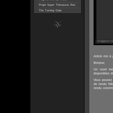
Projet Super Thésaurus Rex
The Turning Gate
Article mis à
Bonjour,
Un court me
disponibles d
Vous pouvez t
de rendu Niko
rendu colorim