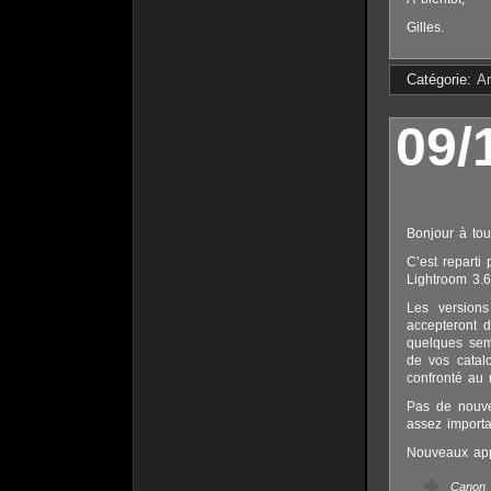
Gilles.
Catégorie:
Ar
09/
Bonjour à tou
C’est reparti
Lightroom 3.
Les versions
accepteront d
quelques sema
de vos catal
confronté au
Pas de nouve
assez importan
Nouveaux appa
Canon 