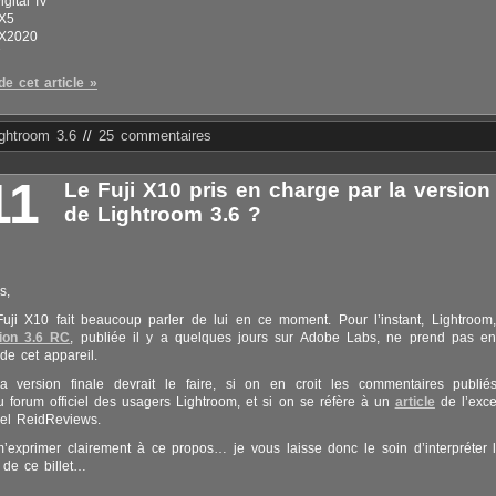
gital IV
X5
X2020
7
de cet article »
ightroom 3.6
//
25 commentaires
11
Le Fuji X10 pris en charge par la version 
de Lightroom 3.6 ?
s,
uji X10 fait beaucoup parler de lui en ce moment. Pour l’instant, Lightroo
ion 3.6 RC
, publiée il y a quelques jours sur Adobe Labs, ne prend pas en
de cet appareil.
la version finale devrait le faire, si on en croit les commentaires publi
 forum officiel des usagers Lightroom, et si on se réfère à un
article
de l’exce
iel ReidReviews.
exprimer clairement à ce propos… je vous laisse donc le soin d’interpréter 
n de ce billet…