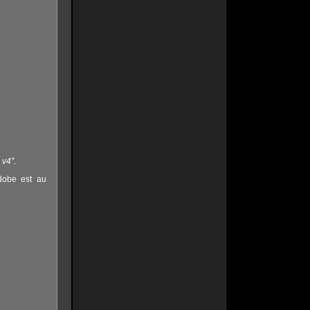
v4″.
Adobe est au