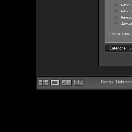
Nikon 
Nikon 
Panaso
Samsu
Lire la suite 
Catégorie:
L
Design "Lightroo