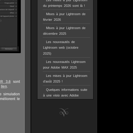
Les mises à jour Lightroom
du printemps 2026 sont là !
Mises à jour Lightroom de
février 2026
Mises à jour Lightroom de
décembre 2025
Les nouveautés de
Lightroom web (octobre
2025)
Les nouveautés Lightroom
pour Adobe MAX 2025
Les mises à jour Lightroom
CR 3.6
sont
d’août 2025 !
e
lien
.
Quelques informations suite
e simulation
à une visio avec Adobe
méliorent le