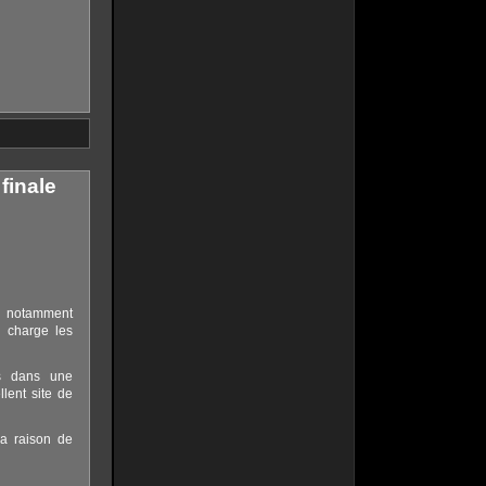
finale
m, notamment
 charge les
és dans une
llent site de
la raison de