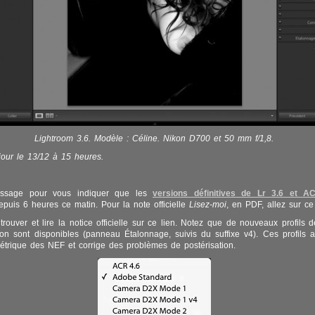
Lightroom 3.6. Modèle : Céline. Nikon D700 et 50 mm f/1,8.
 jour le 13/12 à 15 heures.
ssage pour vous indiquer que les
versions définitives de Lr 3.6 et A
epuis 6 heures ce matin. Pour la note officielle
Lisez-moi
, en PDF, allez sur c
rouver et lire la notice officielle sur ce lien. Notez que de nouveaux profils d
n sont disponibles (panneau Étalonnage, suivis du suffixe v4). Ces profils a
étrique des NEF et corrige des problèmes de postérisation.