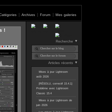
Catégories
Archives
Forum
Mes galeries
s !
Recherche
Articles récents
Mises à jour Lightroom
août 2026
[RÉSOLU, correctif 15.4.1]
Problème avec Lightroom
Classic 15.4
Mises à jour Lightroom de
juin 2026