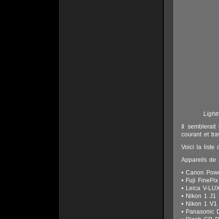
Light
Il semblerait
courant et tra
Voici la liste
Appareils de 
• Canon Pow
• Fuji FinePi
• Leica V-LU
• Nikon 1 J1
• Nikon 1 V1
• Panasonic