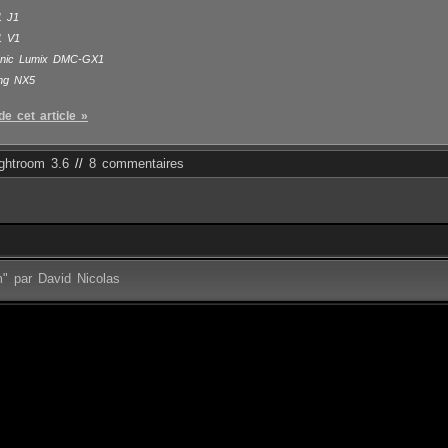
1 J1
1 V1
nic Lumix DMC-GX1
ng NX5
de cet article »
ightroom 3.6
//
8 commentaires
m" par David Nicolas