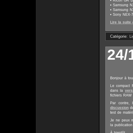
• Ricoh GR Di
• Samsung N
• Samsung N
• Sony NEX-
Lire la suite 
Catégorie:
L
24/
Bonjour à tou
Le compact F
dans la
vers
fichiers RAW 
Par contre, 
discussion
du
test de matér
Je ne peux m’
la publicatio
À bientôt,