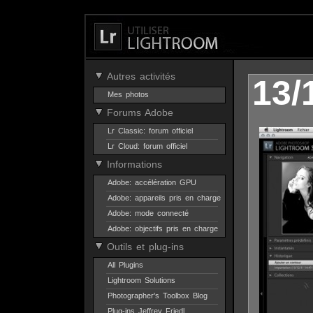
Autres activités
13/
Mes photos
Forums Adobe
Lr Classic: forum officiel
Lr Cloud: forum officiel
Informations
Adobe: accélération GPU
Adobe: appareils pris en charge
Adobe: mode connecté
Adobe: objectifs pris en charge
Outils et plug-ins
All Plugins
Lightroom Solutions
Photographer's Toolbox Blog
Plug-ins Jeffrey Friedl