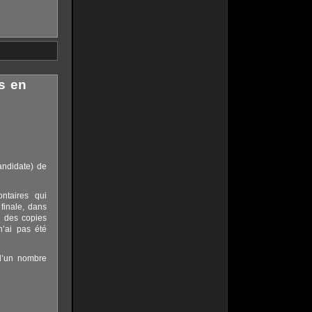
s en
andidate) de
ntaires qui
finale, dans
c des copies
’ai pas été
 d’un nombre