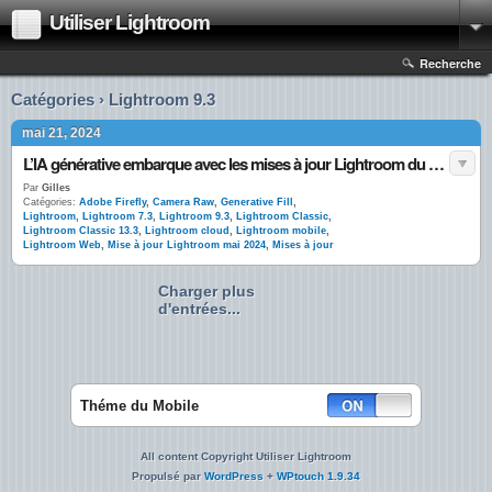
Utiliser Lightroom
Recherche
Catégories › Lightroom 9.3
mai 21, 2024
L’IA générative embarque avec les mises à jour Lightroom du printemps 2024 !
Par
Gilles
Catégories:
Adobe Firefly
,
Camera Raw
,
Generative Fill
,
Lightroom
,
Lightroom 7.3
,
Lightroom 9.3
,
Lightroom Classic
,
Lightroom Classic 13.3
,
Lightroom cloud
,
Lightroom mobile
,
Lightroom Web
,
Mise à jour Lightroom mai 2024
,
Mises à jour
Charger plus
d'entrées...
Théme du Mobile
All content Copyright Utiliser Lightroom
Propulsé par
WordPress
+
WPtouch 1.9.34