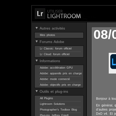
Autres activités
08/
Mes photos
Forums Adobe
Lr Classic: forum officiel
Lr Cloud: forum officiel
Informations
Adobe: accélération GPU
Adobe: appareils pris en charge
Adobe: mode connecté
Adobe: objectifs pris en charge
Outils et plug-ins
All Plugins
Bonjour à tou
Lightroom Solutions
En général, q
d’autres proj
Photographer's Toolbox Blog
DxO v4. Et j
Plug-ins Jeffrey Friedl