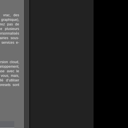
n vrac, des
 graphique),
rrez pas de
e plusieurs
ersonnalisés
iries sous-
 services e-
rsion cloud,
eloppement,
ase avec le
vous, mais,
 d’utiliser
 presets sont