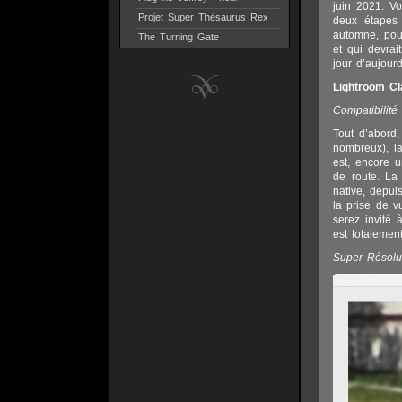
juin 2021. V
Projet Super Thésaurus Rex
deux étapes 
automne, pou
The Turning Gate
et qui devrai
jour d’aujourd
Lightroom Cl
Compatibilité
Tout d’abord,
nombreux), la
est, encore u
de route. La 
native, depui
la prise de v
serez invité 
est totalemen
Super Résolu