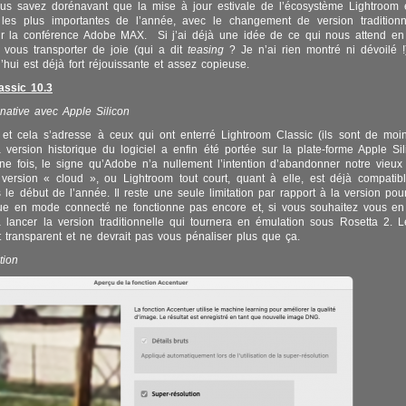
ous savez dorénavant que la mise à jour estivale de l’écosystème Lightroom
les plus importantes de l’année, avec le changement de version traditionn
r la conférence Adobe MAX. Si j’ai déjà une idée de ce qui nous attend en 
t vous transporter de joie (qui a dit
teasing
? Je n’ai rien montré ni dévoilé !
’hui est déjà fort réjouissante et assez copieuse.
assic 10.3
 native avec Apple Silicon
 et cela s’adresse à ceux qui ont enterré Lightroom Classic (ils sont de mo
 version historique du logiciel a enfin été portée sur la plate-forme Apple Sil
ne fois, le signe qu’Adobe n’a nullement l’intention d’abandonner notre vie
version « cloud », ou Lightroom tout court, quant à elle, est déjà compatib
s le début de l’année. Il reste une seule limitation par rapport à la version pou
ue en mode connecté ne fonctionne pas encore et, si vous souhaitez vous en 
à lancer la version traditionnelle qui tournera en émulation sous Rosetta 2. 
t transparent et ne devrait pas vous pénaliser plus que ça.
tion