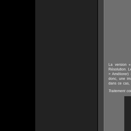
La version «
Résolution. L
> Améliorer) 
donc, une ima
dans ce cas,
Traitement col