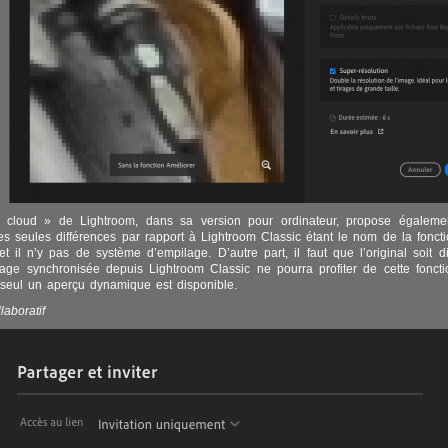
 cloud » de Lightroom, dans sa version pour ordinateur, propose égaleme
es seules différences par rapport à Lightroom Classic étant le nom de la fonction
et il n’y pas de système d’empilage. D’autre part, il faut que l’original soit di
ge synchronisée depuis Lightroom Classic ne pourra profiter de cette foncti
 seul un aperçu dynamique est disponible.
laboratif