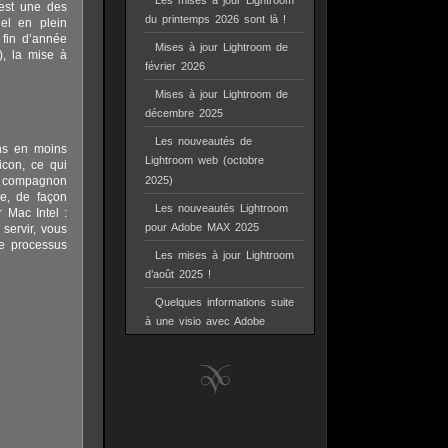
Les mises à jour Lightroom
 est une des
du printemps 2026 sont là !
el en plein
fin d’année
Mises à jour Lightroom de
), la mise à
février 2026
Mises à jour Lightroom de
décembre 2025
Les nouveautés de
ins en moins
Lightroom web (octobre
icon, ce qui
ux compagnon
2025)
le, de façon
Les nouveautés Lightroom
r Mac Intel :
pour Adobe MAX 2025
servir, vous
Le processus
Les mises à jour Lightroom
d’août 2025 !
Quelques informations suite
à une visio avec Adobe