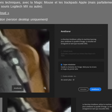
ons techniques, avec la Magic Mouse et les trackpads Apple (mais parfaiteme
souris Logitech MX ou autre).
cloud »
tion (version desktop uniquement)