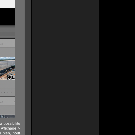
a possibilité
u Affichage >
s bien, pour