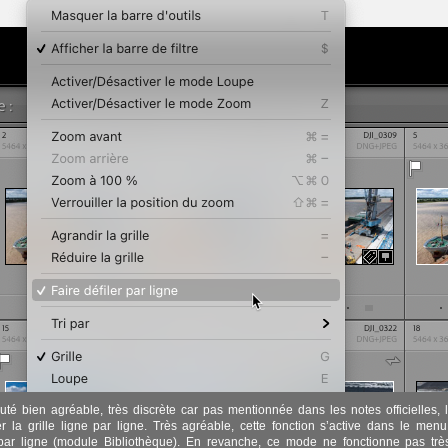
uté bien agréable, très discrète car pas mentionnée dans les notes officielles, l
ler la grille ligne par ligne. Très agréable, cette fonction s’active dans le men
 par ligne (module Bibliothèque). En revanche, ce mode ne fonctionne pas trè