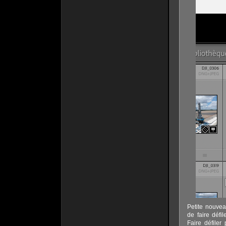
Petite nouvea
de faire défi
Faire défiler