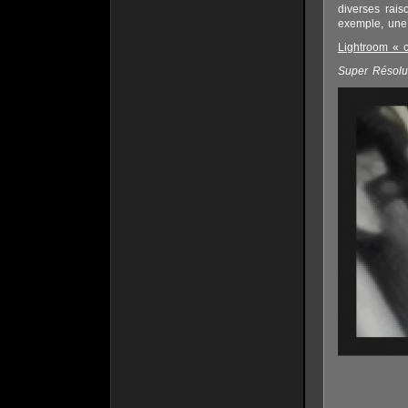
diverses rais
exemple, une 
Lightroom « 
Super Résolu