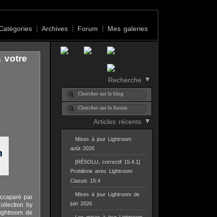
Catégories
Archives
Forum
Mes galeries
 votre
Recherche
Articles récents
Mises à jour Lightroom
août 2026
[RÉSOLU, correctif 15.4.1]
Problème avec Lightroom
Classic 15.4
Mises à jour Lightroom de
accaparé par
juin 2026
ollection by
ightroom de