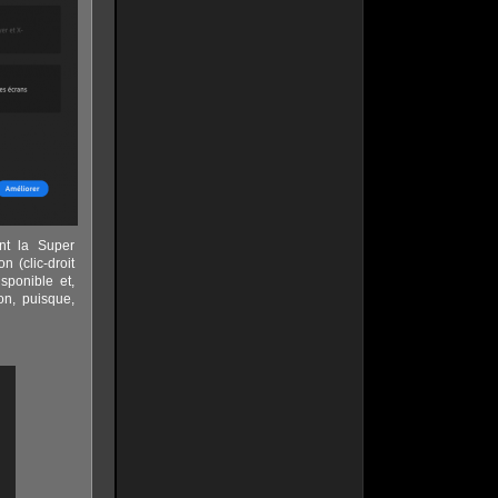
nt la Super
 (clic-droit
sponible et,
on, puisque,