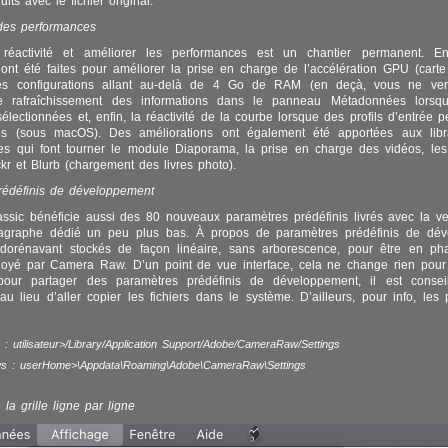
ts avec le fichier original.
 des performances
 réactivité et améliorer les performances est un chantier permanent. E
 ont été faites pour améliorer la prise en charge de l’accélération GPU (carte
es configurations allant au-delà de 4 Go de RAM (en deçà, vous ne ve
 le rafraîchissement des informations dans le panneau Métadonnées lorsqu
électionnées et, enfin, la réactivité de la courbe lorsque des profils d’entrée p
s (sous macOS). Des améliorations ont également été apportées aux libra
les qui font tourner le module Diaporama, la prise en charge des vidéos, les
ckr et Blurb (chargement des livres photo).
rédéfinis de développement
ssic bénéficie aussi des 80 nouveaux paramètres prédéfinis livrés avec la ve
agraphe dédié un peu plus bas. À propos de paramètres prédéfinis de dév
 dorénavant stockés de façon linéaire, sans arborescence, pour être en ph
oyé par Camera Raw. D’un point de vue interface, cela ne change rien pour 
pour partager des paramètres prédéfinis de développement, il est conseillé
, au lieu d’aller copier les fichiers dans le système. D’ailleurs, pour info, les
 utilisateur>/Library/Application Support/Adobe/CameraRaw/Settings
s : userHome>\Appdata\Roaming\Adobe\CameraRaw\Settings
la grille ligne par ligne