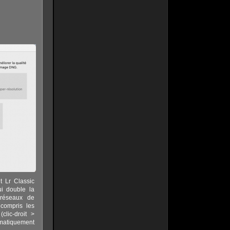
t Lr Classic
ui double la
t réseaux de
compris les
lic-droit >
omatiquement