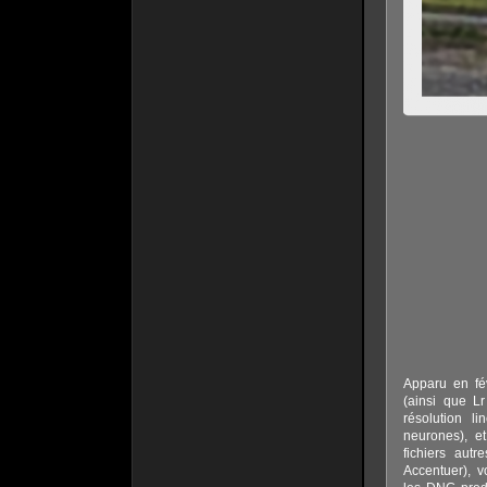
Apparu en fé
(ainsi que Lr
résolution l
neurones), e
fichiers aut
Accentuer), v