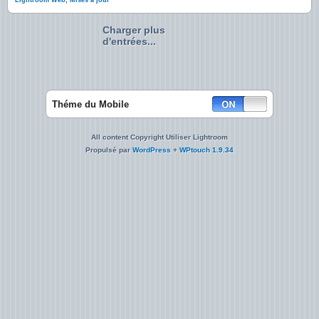
Lightroom Web
,
Mises à jour
Charger plus
d'entrées...
Théme du Mobile
All content Copyright Utiliser Lightroom
Propulsé par
WordPress
+
WPtouch 1.9.34