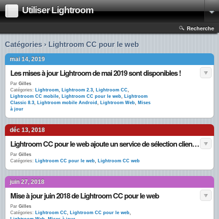
Utiliser Lightroom
Recherche
Catégories › Lightroom CC pour le web
mai 14, 2019
Les mises à jour Lightroom de mai 2019 sont disponibles !
Par
Gilles
Catégories:
Lightroom
,
Lightroom 2.3
,
Lightroom CC
,
Lightroom CC mobile
,
Lightroom CC pour le web
,
Lightroom
Classic 8.3
,
Lightroom mobile Android
,
Lightroom Web
,
Mises
à jour
déc 13, 2018
Lightroom CC pour le web ajoute un service de sélection clientèle.
Par
Gilles
Catégories:
Lightroom CC pour le web
,
Lightroom CC web
juin 27, 2018
Mise à jour juin 2018 de Lightroom CC pour le web
Par
Gilles
Catégories:
Lightroom CC
,
Lightroom CC pour le web
,