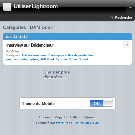
Utiliser Lightroom
Recherche
Catégories › DAM Book
mai 12, 2010
Interview sur Déclencheur
Par
Gilles
Catégories:
Articles extérieurs
,
Catalogage et flux de production
pour les photographes
,
DAM Book
,
Eyrolles
,
Volker Gilbert
Charger plus
d'entrées...
Théme du Mobile
All content Copyright Utiliser Lightroom
Propulsé par
WordPress
+
WPtouch 1.9.34