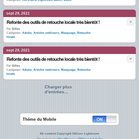
Catégories:
Hors-série Lightroom MDLP
,
MDLP
sept 29, 2021
Refonte des outils de retouche locale très bientôt !
Par
Gilles
Catégories:
Adobe
,
Articles extérieurs
,
Masquage
,
Retouche
locale
sept 29, 2021
Refonte des outils de retouche locale très bientôt !
Par
Gilles
Catégories:
Adobe
,
Articles extérieurs
,
Masquage
,
Retouche
locale
Charger plus
d'entrées...
Théme du Mobile
All content Copyright Utiliser Lightroom