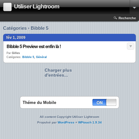
Utiliser Lightroom
Recherche
Catégories › Bibble 5
fév 1, 2009
Bibble 5 Preview est enfin là !
Par
Gilles
Catégories:
Bibble 5
,
Général
Charger plus
d'entrées...
Théme du Mobile
All content Copyright Utiliser Lightroom
Propulsé par
WordPress
+
WPtouch 1.9.34