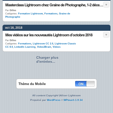
Masterclass Lightroom chez Graine de Photographe, 1-2 décembre 2018
Par
Gilles
Catégories:
Formation Lightroom
,
Formations
,
Graine de
Photographe
oct 16, 2018
Mes vidéos sur les nouveautés Lightroom d’octobre 2018
Par
Gilles
Catégories:
Formations
,
Lightroom CC 2.0
,
Lightroom Classic
CC 8.0
,
LinkedIn Learning
,
Video2Brain
,
Videos
Charger plus
d'entrées...
Théme du Mobile
All content Copyright Utiliser Lightroom
Propulsé par
WordPress
+
WPtouch 1.9.34