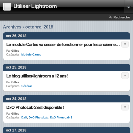
Utiliser Lightroom
Recherche
Archives › octobre, 2018
oct 26, 2018
Le module Cartes va cesser de fonctionner pour les anciennes versions de Lightroom
Par
Gilles
Catégories:
Module Cartes
oct 25, 2018
Le blog utiliser-lightroom a 12 ans !
Par
Gilles
Catégories:
Général
oct 24, 2018
DxO PhotoLab 2 est disponible !
Par
Gilles
Catégories:
DxO
,
DxO PhotoLab
,
DxO PhotoLab 2
oct 17, 2018