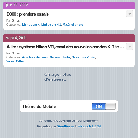
juin 23, 2012
D800 : premiers essais
Par
Gilles
Catégories:
Lightroom 4
,
Lightroom 4.1
,
Matériel photo
sept 4, 2011
À lire : système Nikon VR, essai des nouvelles sondes X-Rite et quelques news
Par
Gilles
Catégories:
Articles extérieurs
,
Matériel photo
,
Questions Photo
,
Volker Gilbert
Charger plus
d'entrées...
Théme du Mobile
All content Copyright Utiliser Lightroom
Propulsé par
WordPress
+
WPtouch 1.9.34