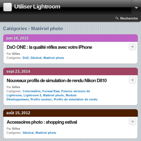
Utiliser Lightroom
Recherche
Catégories › Matériel photo
juin 18, 2015
DxO ONE : la qualité réflex avec votre iPhone
Par
Gilles
Catégories:
DxO
,
Général
,
Matériel photo
sept 23, 2014
Nouveaux profils de simulation de rendu Nikon D810
Par
Gilles
Catégories:
Colorimétrie
,
Format Raw
,
Futures versions de
Lightroom
,
Lightroom 5
,
Matériel photo
,
Module
Développement
,
Profils couleur
,
Profils de simulation de rendu
août 15, 2012
Accessoires photo : shopping estival
Par
Gilles
Catégories:
Général
,
Matériel photo