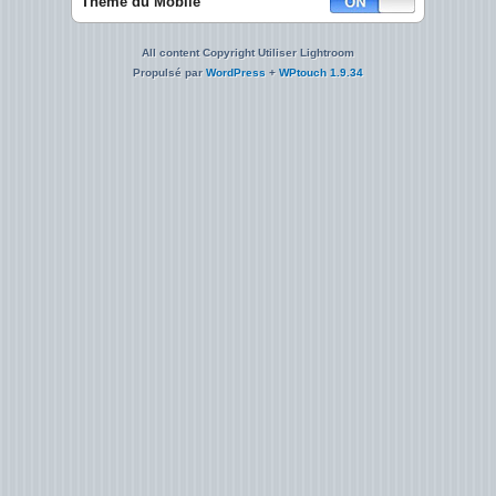
Théme du Mobile
All content Copyright Utiliser Lightroom
Propulsé par
WordPress
+
WPtouch 1.9.34