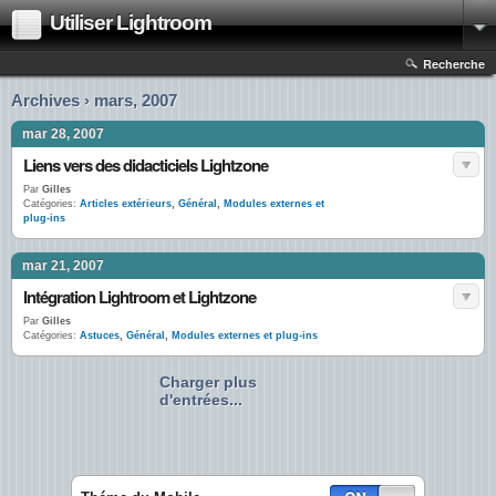
Utiliser Lightroom
Recherche
Archives › mars, 2007
mar 28, 2007
Liens vers des didacticiels Lightzone
Par
Gilles
Catégories:
Articles extérieurs
,
Général
,
Modules externes et
plug-ins
mar 21, 2007
Intégration Lightroom et Lightzone
Par
Gilles
Catégories:
Astuces
,
Général
,
Modules externes et plug-ins
Charger plus
d'entrées...