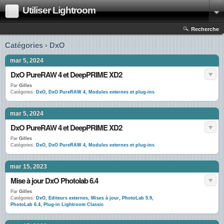
Utiliser Lightroom
Recherche
Catégories › DxO
mar 5, 2024
DxO PureRAW 4 et DeepPRIME XD2
Par
Gilles
Catégories:
DxO
,
DxO PureRAW 4
,
Modules externes et plug-ins
mar 5, 2024
DxO PureRAW 4 et DeepPRIME XD2
Par
Gilles
Catégories:
DxO
,
DxO PureRAW 4
,
Modules externes et plug-ins
mar 15, 2023
Mise à jour DxO Photolab 6.4
Par
Gilles
Catégories:
DxO
,
Editeurs externes
,
Mises à jour
,
PhotoLab 5.9
,
PhotoLab 6.4
,
Plug-in Lightroom Classic