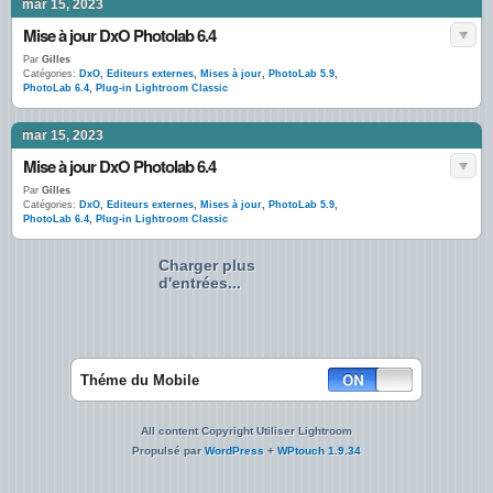
mar 15, 2023
Mise à jour DxO Photolab 6.4
Par
Gilles
Catégories:
DxO
,
Editeurs externes
,
Mises à jour
,
PhotoLab 5.9
,
PhotoLab 6.4
,
Plug-in Lightroom Classic
mar 15, 2023
Mise à jour DxO Photolab 6.4
Par
Gilles
Catégories:
DxO
,
Editeurs externes
,
Mises à jour
,
PhotoLab 5.9
,
PhotoLab 6.4
,
Plug-in Lightroom Classic
Charger plus
d'entrées...
Théme du Mobile
All content Copyright Utiliser Lightroom
Propulsé par
WordPress
+
WPtouch 1.9.34