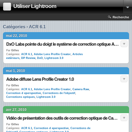
Utiliser Lightroom
Recherche
Catégories › ACR 6.1
mai 22, 2010
DxO Labs pointe du doigt le système de correction optique Adobe
Par
Gilles
Catégories:
ACR 6.1
,
Adobe Lens Profile Creator
,
Articles
extérieurs
,
DP Review
,
DxO
,
Lightroom 3.0
mai 1, 2010
Adobe diffuse Lens Profile Creator 1.0
Par
Gilles
Catégories:
ACR 6.1
,
Adobe Lens Profile Creator
,
Camera Raw
,
Correction d eperspective
,
Corrections de l'objectif
,
Corrections optiques
,
Lightroom 3.0
avr 27, 2010
Vidéo de présentation des outils de correction optique de Camera Raw 6.1 et Lightroom 3.0
Par
Gilles
Catégories:
ACR 6.1
,
Correction d eperspective
,
Corrections de