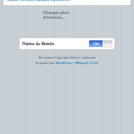
l'objectif
,
Corrections optiques
,
Lightroom 3.0
Charger plus
d'entrées...
Théme du Mobile
All content Copyright Utiliser Lightroom
Propulsé par
WordPress
+
WPtouch 1.9.34