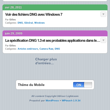
avr 28, 2011
Voir des fichiers DNG avec Windows 7
Par
Gilles
Catégories:
DNG
,
Général
,
Windows
juin 29, 2009
La spécification DNG 1.3 et ses probables applications dans les futures versions de Lightroom & ACR
Par
Gilles
Catégories:
Articles extérieurs
,
Camera Raw
,
DNG
Charger plus
d'entrées...
Théme du Mobile
All content Copyright Utiliser Lightroom
Propulsé par
WordPress
+
WPtouch 1.9.34