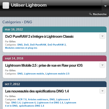
Utiliser Lightroom
Recherche
Catégories › DNG
mar 16, 2022
DxO PureRAW 2 s’intègre à Lightroom Classic
Par
Gilles
Catégories:
DNG
,
DxO
,
DxO PureRAW
,
DxO PureRAW 2
,
Modules externes et plug-ins
sept 14, 2016
Lightroom Mobile 2.5 : prise de vue en Raw pour iOS
Par
Gilles
Catégories:
DNG
,
Lightroom mobile
,
Lightroom mobile 2.5
oct 7, 2012
Les nouveautés des spécifications DNG 1.4
Par
Gilles
Catégories:
ACR 7.0
,
Articles extérieurs
,
DNG
,
Lightroom 4
Tags:
DNG 1.4
,
Lightroom 4
,
Lightroom 4 et DNG 1.4
,
Lightroom
4 et le DNG
,
spécifications DNG 1.4