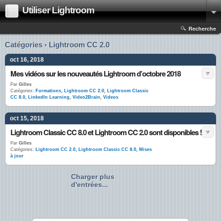
Utiliser Lightroom
Recherche
Catégories › Lightroom CC 2.0
oct 16, 2018
Mes vidéos sur les nouveautés Lightroom d’octobre 2018
Par
Gilles
Catégories:
Formations
,
Lightroom CC 2.0
,
Lightroom Classic
CC 8.0
,
LinkedIn Learning
,
Video2Brain
,
Videos
oct 15, 2018
Lightroom Classic CC 8.0 et Lightroom CC 2.0 sont disponibles !
Par
Gilles
Catégories:
Lightroom CC 2.0
,
Lightroom Classic CC 8.0
,
Mises
à jour
Charger plus
d'entrées...