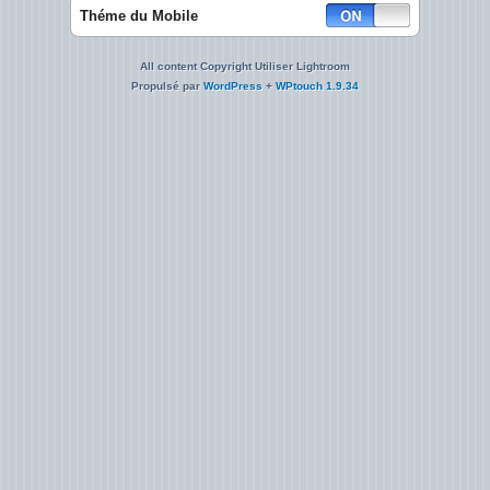
Théme du Mobile
All content Copyright Utiliser Lightroom
Propulsé par
WordPress
+
WPtouch 1.9.34