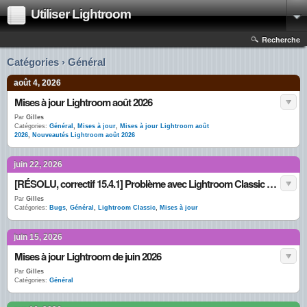
Utiliser Lightroom
Recherche
Catégories › Général
août 4, 2026
Mises à jour Lightroom août 2026
Par
Gilles
Catégories:
Général
,
Mises à jour
,
Mises à jour Lightroom août
2026
,
Nouveautés Lightroom août 2026
juin 22, 2026
[RÉSOLU, correctif 15.4.1] Problème avec Lightroom Classic 15.4
Par
Gilles
Catégories:
Bugs
,
Général
,
Lightroom Classic
,
Mises à jour
juin 15, 2026
Mises à jour Lightroom de juin 2026
Par
Gilles
Catégories:
Général