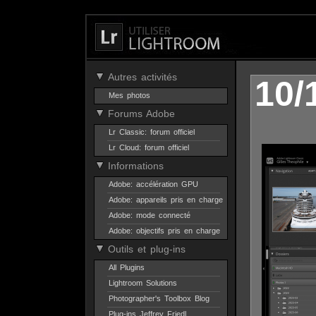
Autres activités
10/
Mes photos
Forums Adobe
Lr Classic: forum officiel
Lr Cloud: forum officiel
Informations
Adobe: accélération GPU
Adobe: appareils pris en charge
Adobe: mode connecté
Adobe: objectifs pris en charge
Outils et plug-ins
All Plugins
Lightroom Solutions
Photographer's Toolbox Blog
Plug-ins Jeffrey Friedl