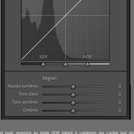
nt posé, revenons au mode HDR intégré à Lightroom, qui s’active tout si