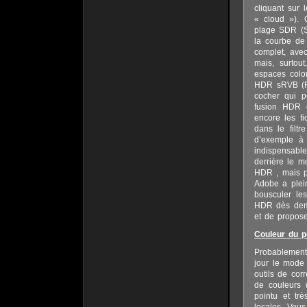
cliquant sur
« cloud »). 
plage SDR (S
la courbe de 
complet, ave
mais, surtou
espaces color
HDR sRVB (Re
cocher qui p
fusion HDR 
encore les f
dans le filt
d’exemple à 
indispensable
derrière le m
HDR , mais pa
Adobe a plein
bousculer le
HDR dès demai
et de propose
Couleur du p
Probablement 
jour le mode 
outils de cor
de couleurs 
pointu et tr