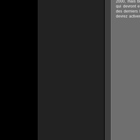
2000, mais bi
qui devront 
des derniers
devrez activ