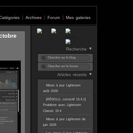
Catégories
Archives
Forum
Mes galeries
ctobre
Recherche
Articles récents
Mises à jour Lightroom
août 2026
[RÉSOLU, correctif 15.4.1]
Problème avec Lightroom
Classic 15.4
Mises à jour Lightroom de
juin 2026