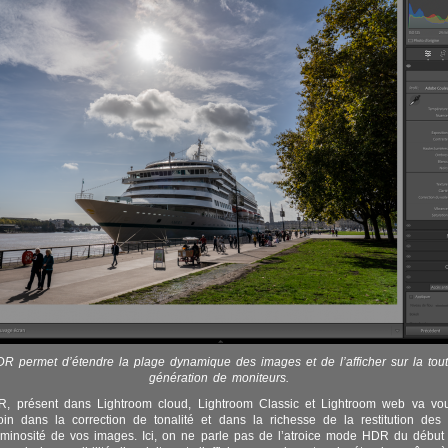
 permet d’étendre la plage dynamique des images et de l’afficher sur la tout
génération de moniteurs.
 présent dans Lightroom cloud, Lightroom Classic et Lightroom web va vou
loin dans la correction de tonalité et dans la richesse de la restitution des
uminosité de vos images. Ici, on ne parle pas de l’atroice mode HDR du débu