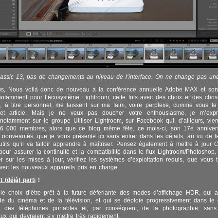
assic 13, pas de changements au niveau de l’interface. On ne change pas une
us, Nous voilà donc de nouveau à la conférence annuelle Adobe MAX et son
otamment pour l’écosystème Lightroom, cette fois avec des choix et des chose
, à titre personnel, me laissent sur ma faim, voire perplexe, comme vous le
cet article. Mais je ne veux pas doucher votre enthousiasme, je m’expr
notamment sur le groupe Utiliser Lightroom, sur Facebook qui, d’ailleurs, vie
6 000 membres, alors que ce blog même fête, ce mois-ci, son 17e annivers
nouveautés, que je vous présente ici sans entrer dans les détails, au vu de l
utils qu’il va falloir apprendre à maîtriser. Pensez également à mettre à jou
 pour assurer la continuité et la compatibilité dans le flux Lightroom/Photoshop.
er sur les mises à jour, vérifiez les systèmes d’exploitation requis, que vous 
 avec les nouveaux appareils pris en charge..
 (déjà) parti
!
le choix d’être prêt à la future déferlante des modes d’affichage HDR, qui 
e du cinéma et de la télévision, et qui se déploie progressivement dans le
ue, des téléphones portables et, par conséquent, de la photographie, sans
ux qui devraient s’y mettre très rapidement.