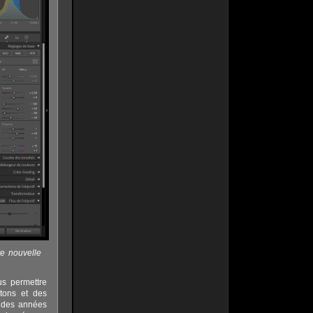
e nouvelle
s permettre
 tons et des
t des années