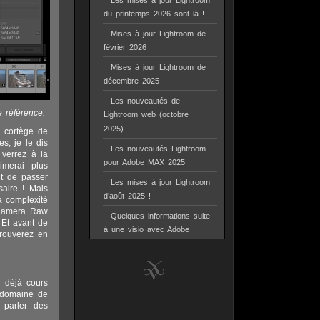
Les mises à jour Lightroom
du printemps 2026 sont là !
Mises à jour Lightroom de
février 2026
Mises à jour Lightroom de
décembre 2025
Les nouveautés de
 référence.
Lightroom web (octobre
2025)
 cortège de
s, je le dis
Les nouveautés Lightroom
 verrez à la
pour Adobe MAX 2025
imerai plus
nt de passer
Les mises à jour Lightroom
aire ! Mais
d’août 2025 !
a complexité
r Camera Raw
Quelques informations suite
 Et avant de
à une visio avec Adobe
trouverez en
a déjà cours
 domaine de
 parler des