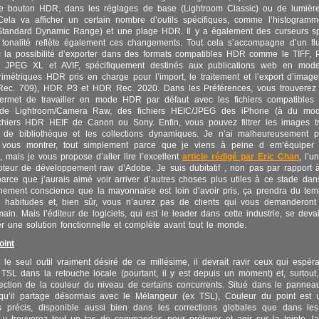
 le bouton HDR, dans les réglages de base (Lightroom Classic) ou de lumièr
Cela va afficher un certain nombre d’outils spécifiques, comme l’histogram
tandard Dynamic Range) et une plage HDR. Il y a également des curseurs spé
tonalité reflète également ces changements. Tout cela s’accompagne d’un flu
c la possibilité d’exporter dans des formats compatibles HDR comme le TIFF
t, JPEG XL et AVIF, spécifiquement destinés aux publications web en mo
imétriques HDR pris en charge pour l’import, le traitement et l’export d’ima
c. 709), HDR P3 et HDR Rec. 2020. Dans les Préférences, vous trouverez
ermet de travailler en mode HDR par défaut avec les fichiers compatibles 
de Lightroom/Camera Raw, des fichiers HEIC/JPEG des iPhone (à du mo
ichiers HDR HEIF de Canon ou Sony. Enfin, vous pouvez filtrer les images t
re de bibliothèque et les collections dynamiques. Je n’ai malheureusement 
vous montrer, tout simplement parce que je viens à peine d em’équiper 
, mais je vous propose d’aller lire l’excellent
article rédigé par Eric Chan
, l’u
oteur de développement raw d’Adobe. Je suis dubitatif , non pas par rapport à
rce que j’aurais aimé voir arriver d’autres choses plus utiles à ce stade dan
ement conscience que la mayonnaise est loin d’avoir pris, ça prendra du temp
s habitudes et, bien sûr, vous n’aurez pas de clients qui vous demanderont
n. Mais l’éditeur de logiciels, qui est le leader dans cette industrie, se devait
r une solution fonctionnelle et complète avant tout le monde.
oint
le seul outil vraiment désiré de ce millésime, il devrait ravir ceux qui espéra
TSL dans la retouche locale (pourtant, il y est depuis un moment) et, surtout,
rection de la couleur du niveau de certains concurrents. Situé dans le panne
qu’il partage désormais avec le Mélangeur (ex TSL), Couleur du point est u
ès précis, disponible aussi bien dans les corrections globales que dans les