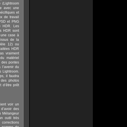
e (Lightroom
me avec une
cifiques et
x de travail
, PSD et PNG
de HDR. Les
ges HDR sont
 une case à
issus de la
dèle 12) ou
raitées HDR
pas vraiment
du matériel
n des pontes
 l’avenir du
s Lightroom.
s, il faudra
 des photos
 d’être prêt
ient voir un
 d’avoir des
au Mélangeur
n outil très
 corrections