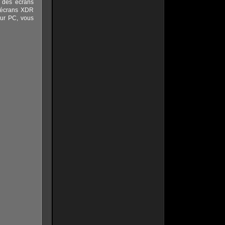
à des écrans
 écrans XDR
sur PC, vous