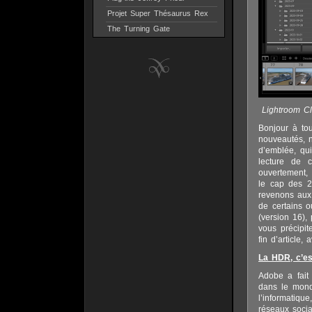
Projet Super Thésaurus Rex
The Turning Gate
Lightroom Cl
Bonjour à to
nouveautés, n
d’emblée, qui
lecture de 
ouvertement, 
le cap des 2
revenons aux 
de certains o
(version 16),
vous précipit
fin d’article,
La HDR, c’est
Adobe a fait 
dans le mond
l’informatiq
réseaux socia