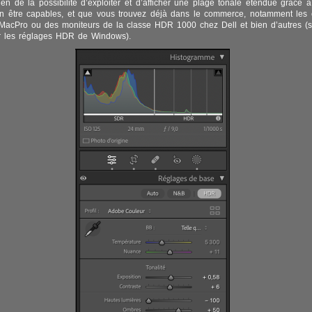
en de la possibilité d’exploiter et d’afficher une plage tonale étendue grâce 
en être capables, et que vous trouvez déjà dans le commerce, notamment les
 MacPro ou des moniteurs de la classe HDR 1000 chez Dell et bien d’autres (
er les réglages HDR de Windows).