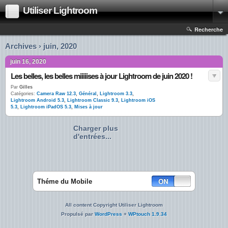
Utiliser Lightroom
Recherche
Archives › juin, 2020
juin 16, 2020
Les belles, les belles miiiiises à jour Lightroom de juin 2020 !
Par
Gilles
Catégories:
Camera Raw 12.3
,
Général
,
Lightroom 3.3
,
Lightroom Android 5.3
,
Lightroom Classic 9.3
,
Lightroom iOS
5.3
,
Lightroom iPadOS 5.3
,
Mises à jour
Charger plus
d'entrées...
Théme du Mobile
All content Copyright Utiliser Lightroom
Propulsé par
WordPress
+
WPtouch 1.9.34