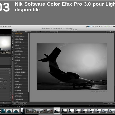
03
Nik Software Color Efex Pro 3.0 pour Lig
disponible