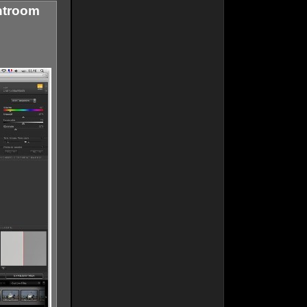
htroom