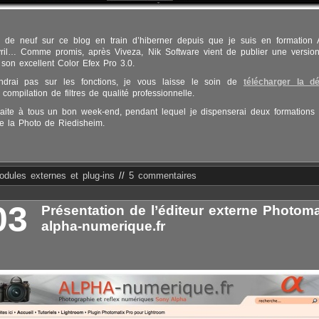
 de neuf sur ce blog en train d’hiberner depuis que je suis en formation 
avril… Comme promis, après Viveza, Nik Software vient de publier une versio
son excellent Color Efex Pro 3.0.
ndrai pas sur les fonctions, je vous laisse le soin de
télécharger la d
 compilation de filtres de qualité professionnelle.
aite à tous un bon week-end, pendant lequel je dispenserai deux formations
e la Photo de Riedisheim.
odules externes et plug-ins
//
5 commentaires
03
Présentation de l’éditeur externe Photoma
alpha-numerique.fr