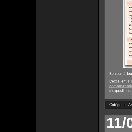
Bonjour à tou
L’excellent s
compte-rend
d’expositions
Catégorie:
Ar
11/