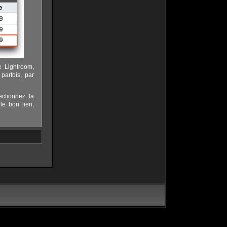
de Lightroom,
 parfois, par
ctionnez la
 le bon lien,