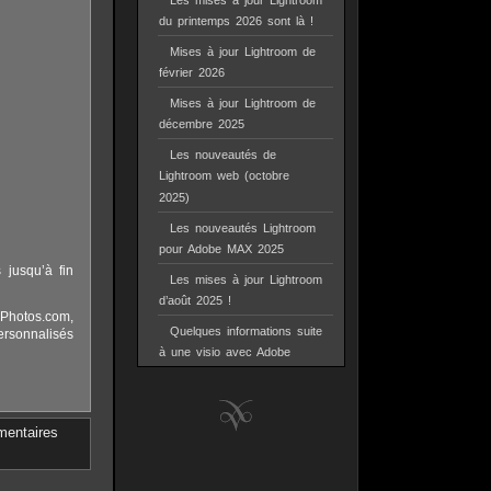
Les mises à jour Lightroom
du printemps 2026 sont là !
Mises à jour Lightroom de
février 2026
Mises à jour Lightroom de
décembre 2025
Les nouveautés de
Lightroom web (octobre
2025)
Les nouveautés Lightroom
pour Adobe MAX 2025
 jusqu’à fin
Les mises à jour Lightroom
d’août 2025 !
sPhotos.com,
Quelques informations suite
ersonnalisés
à une visio avec Adobe
entaires