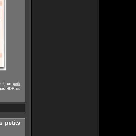
Moll, un
petit
mages HDR ou
s petits