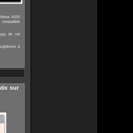
Airbus A320
n compatible
émo
de cet
 Lightroom à
tix sur