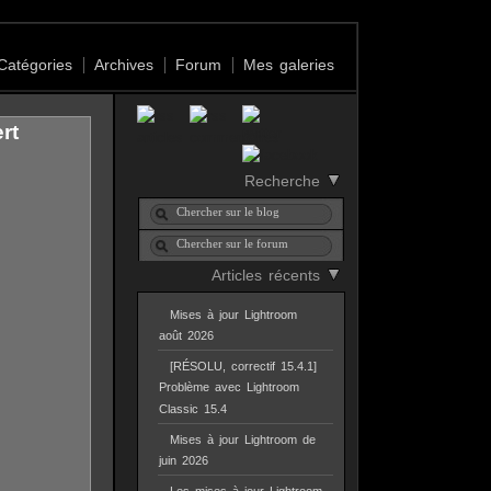
Catégories
Archives
Forum
Mes galeries
rt
Recherche
Articles récents
Mises à jour Lightroom
août 2026
[RÉSOLU, correctif 15.4.1]
Problème avec Lightroom
Classic 15.4
Mises à jour Lightroom de
juin 2026