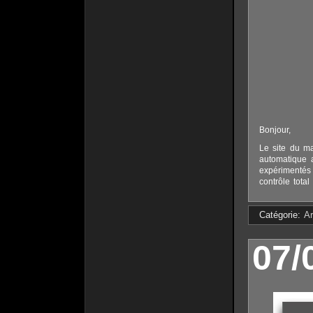
Bonjour,
Le site du m
automatique a
expérimentés 
contrôle tota
Catégorie:
Ar
07/