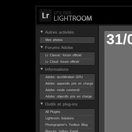
Autres activités
31/
Mes photos
Forums Adobe
Lr Classic: forum officiel
Lr Cloud: forum officiel
Informations
Adobe: accélération GPU
Adobe: appareils pris en charge
Adobe: mode connecté
Adobe: objectifs pris en charge
Outils et plug-ins
All Plugins
Lightroom Solutions
Photographer's Toolbox Blog
Plug-ins Jeffrey Friedl