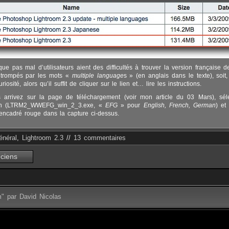
 que pas mal d’utilisateurs aient des difficultés à trouver la version française 
t trompés par les mots «
multiple language
s » (en anglais dans le texte), soit,
osité, alors qu’il suffit de cliquer sur le lien et… lire les instructions.
 arrivez sur la page de téléchargement (voir mon article du 03 Mars), séle
on (LTRM2_WWEFG_win_2_3.exe, «
EFG
» pour
English, French, German
) et
’encadré rouge dans la capture ci-dessus.
énéral
,
Lightroom 2.3
//
13 commentaires
ciens
m" par David Nicolas