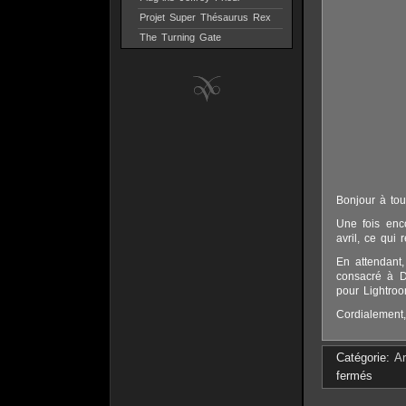
Projet Super Thésaurus Rex
The Turning Gate
Bonjour à tou
Une fois enco
avril, ce qui
En attendant,
consacré à DN
pour Lightro
Cordialement,
Catégorie:
Ar
fermés