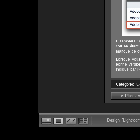
Il semblerait
soit en étan
manque de curi
Lorsque vous
bonne versi
indiqué par l
Catégorie:
G
« Plus an
Design "Lightroo