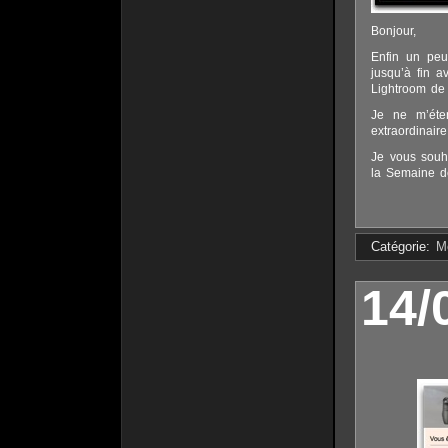
Bonjour,
Enfin un peu
jusqu’à fin 
Lightroom de 
Je ne m’éte
extraordinaire
Je vous souh
la Semaine d
Catégorie:
M
14/