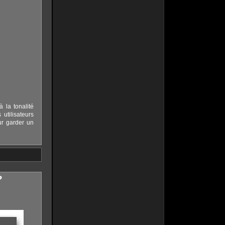
 la tonalité
utilisateurs
ur garder un
?