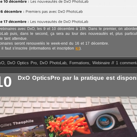
ebinaires avec DxO, les 9 et 10 décembre à 18h. Dans le premier, on aborde
Lab puis, dans le second, ça sera au tour des nouveautés et, plus particul
le tant attendue.
inaires seront renouvelés le week-end du 16 et 17 décembre.
 faut s’inscrire (informations et inscription
ici
).
xO
,
DxO Optics Pro
,
DxO PhotoLab
,
Formations
,
Webinaire
//
1 commenta
10
DxO OpticsPro par la pratique est disponi