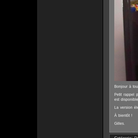
Bonjour à tou
Petit rappel
est disponibl
La version él
À bientôt !
Gilles.