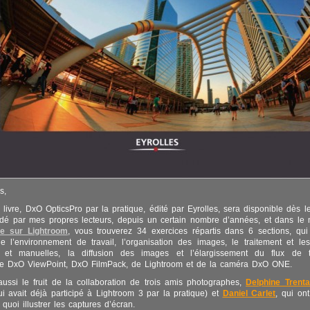
s,
ivre, DxO OpticsPro par la pratique, édité par Eyrolles, sera disponible dès l
dé par mes propres lecteurs, depuis un certain nombre d’années, et dans le
re sur Lightroom
, vous trouverez 34 exercices répartis dans 6 sections, qui
e l’environnement de travail, l’organisation des images, le traitement et les
 et manuelles, la diffusion des images et l’élargissement du flux de t
n de DxO ViewPoint, DxO FilmPack, de Lightroom et de la caméra DxO ONE.
aussi le fruit de la collaboration de trois amis photographes,
Delphine Trent
i avait déjà participé à Lightroom 3 par la pratique) et
Daniel Carlet
, qui on
quoi illustrer les captures d’écran.