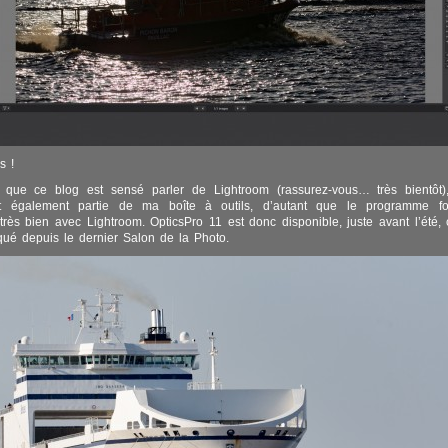
s !
 que ce blog est sensé parler de Lightroom (rassurez-vous… très bientôt
it également partie de ma boîte à outils, d’autant que le programme fo
ès bien avec Lightroom. OpticsPro 11 est donc disponible, juste avant l’été
qué depuis le dernier Salon de la Photo.