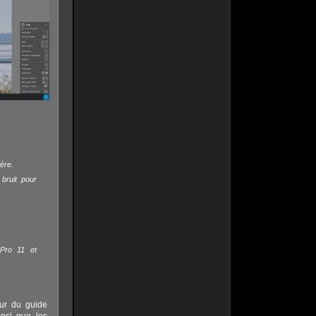
ère.
bruit pour
Pro 11 et
our du guide