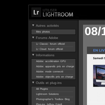
Autres activités
08/
Mes photos
Forums Adobe
Lr Classic: forum officiel
Lr Cloud: forum officiel
Informations
Adobe: accélération GPU
Adobe: appareils pris en charge
Adobe: mode connecté
Adobe: objectifs pris en charge
Outils et plug-ins
All Plugins
Lightroom Solutions
Photographer's Toolbox Blog
Plug-ins Jeffrey Friedl