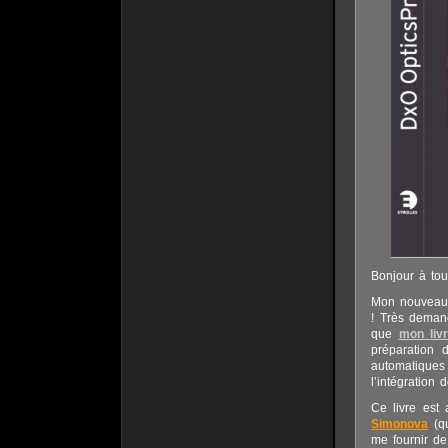
Bonjour à tou
Mon nouveau l
! Très deman
que
mon liv
préparation d
automatiques
l’intégratio
Ce livre est 
Simonova
(qu
me fournir de 