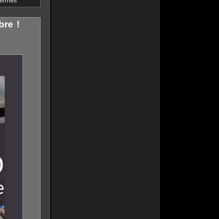
fermés
bre !