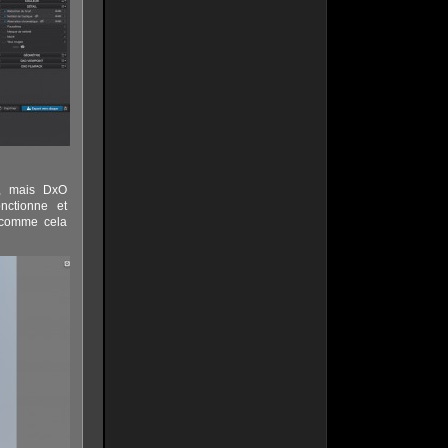
), mais DxO
nctionne et
, comme cela