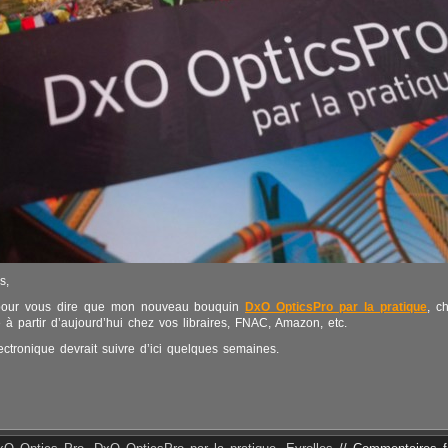
s,
 pour vous dire que mon nouveau bouquin
DxO OpticsPro par la pratique
, c
e à partir d’aujourd’hui chez vos libraires, FNAC, Amazon, etc.
ectronique devrait suivre d’ici quelques semaines.