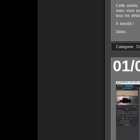
Cette année,
mais vous po
tous les déta
À bientôt !
Gilles.
Catégorie:
D
01/