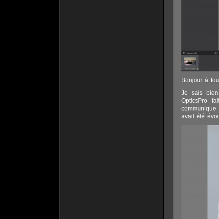
Bonjour à tou
Je sais bien
OpticsPro fa
communique tr
avait été évo