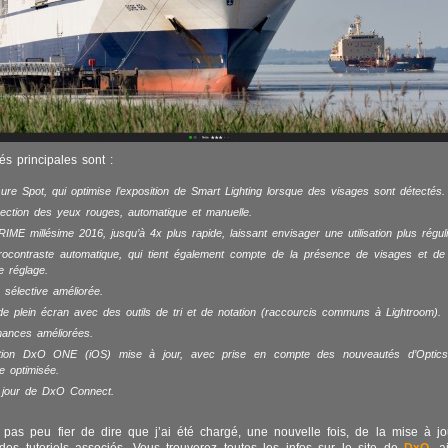
s principales sont :
re Spot, qui optimise l’exposition de Smart Lighting lorsque des visages sont détectés.
ection des yeux rouges, automatique et manuelle.
ME millésime 2016, jusqu’à 4x plus rapide, laissant envisager une utilisation plus réguli
rocontraste automatique, qui tient également compte de la présence de visages et de 
le réglage.
é sélective améliorée.
 plein écran avec des outils de tri et de notation (raccourcis communs à Lightroom).
mances améliorées.
ation DxO ONE (iOS) mise à jour, avec prise en compte des nouveautés d’Optics
ce optimisée.
 jour de DxO Connect.
 pas peu fier de dire que j’ai été chargé, une nouvelle fois, de la mise à j