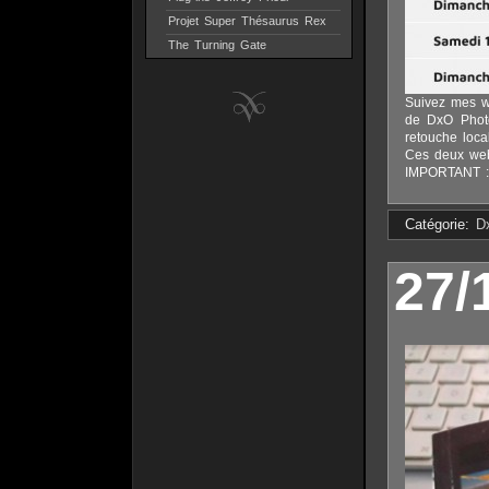
Projet Super Thésaurus Rex
The Turning Gate
Suivez mes w
de DxO Photo
retouche loca
Ces deux web
IMPORTANT : il
Catégorie:
D
27/