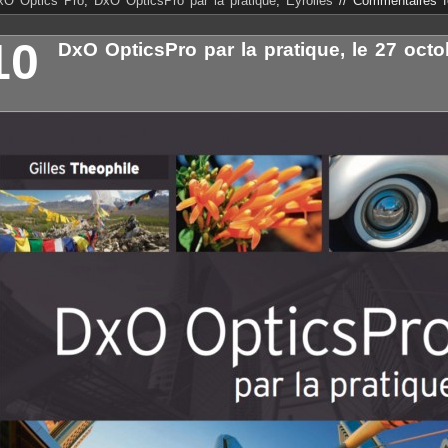
xO Optics Pro
,
DxO OpticsPro par la pratique
,
Eyrolles
//
Commentaires 
10
DxO OpticsPro par la pratique, le 27 octo