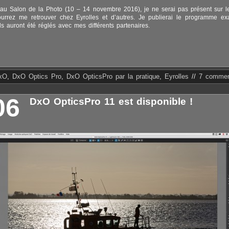
 au Salon de la Photo (10 – 14 novembre 2016), je ne serai pas présent sur 
urrez me retrouver chez Eyrolles et d’autres. Je publierai le programme ex
ils auront été réglés avec mes différents partenaires.
xO
,
DxO Optics Pro
,
DxO OpticsPro par la pratique
,
Eyrolles
//
7 commen
06
DxO OpticsPro 11 est disponible !