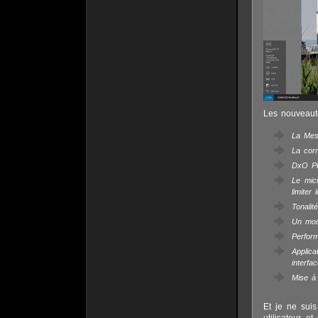
Les nouveauté
La Mesu
La corr
DxO PRI
Le mic
limiter 
Tonalit
Un mode
Perfor
Applic
interfa
Mise à
Et je ne suis