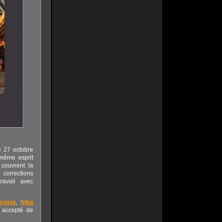
e 27 octobre
 même esprit
 couvrent la
 corrections
ravail avec
acosta
,
Nika
t accepté de