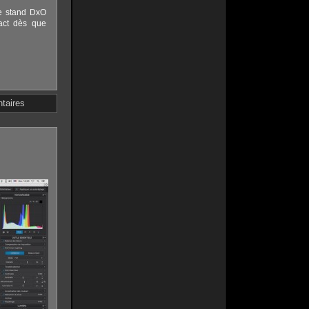
le stand DxO
act dès que
taires