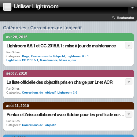
Utiliser Lightroom
Recherche
Catégories › Corrections de l’objectif
avr 28, 2016
Lightroom 6.5.1 et CC 2015.5.1 : mise à jour de maintenance
Par
Gilles
Catégories:
Bugs
,
Corrections de l'objectif
,
Lightroom 6.5.1
,
Lightroom CC 2015.5.1
,
Maintenance
,
Mises à jour
sept 7, 2010
La liste officielle des objectifs pris en charge par Lr et ACR
Par
Gilles
Catégories:
Corrections de l'objectif
,
Lightroom 3.0
août 11, 2010
Pentax et Zeiss collaborent avec Adobe pour les profils de correction d’objectifs
Par
Gilles
Catégories:
Corrections de l'objectif