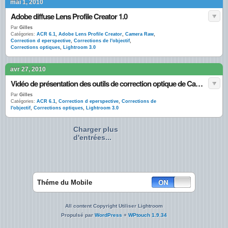
mai 1, 2010
Adobe diffuse Lens Profile Creator 1.0
Par
Gilles
Catégories:
ACR 6.1
,
Adobe Lens Profile Creator
,
Camera Raw
,
Correction d eperspective
,
Corrections de l'objectif
,
Corrections optiques
,
Lightroom 3.0
avr 27, 2010
Vidéo de présentation des outils de correction optique de Camera Raw 6.1 et Lightroom 3.0
Par
Gilles
Catégories:
ACR 6.1
,
Correction d eperspective
,
Corrections de
l'objectif
,
Corrections optiques
,
Lightroom 3.0
Charger plus
d'entrées...
Théme du Mobile
All content Copyright Utiliser Lightroom
Propulsé par
WordPress
+
WPtouch 1.9.34