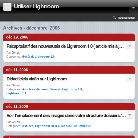
Utiliser Lightroom
Recherche
Archives › décembre, 2006
déc 19, 2006
Récapitulatif des nouveautés de Lightroom 1.0 ( article mis à jour )
Par
Gilles
Catégories:
Général
,
Lightroom 1.0
déc 11, 2006
Didacticiels vidéo sur Lightroom
Par
Gilles
Catégories:
Articles extérieurs
,
Général
,
Lightroom 1.0
,
Lightroom 1.1
déc 11, 2006
Voir l’emplacement des images dans votre structure dossiers / fichiers.
Par
Gilles
Catégories:
Astuces
,
Lightroom Beta 4
,
Module Bibliothèque