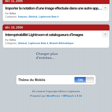
déc 11, 2006
Importer la notation d’une image effectuée dans une autre application.
Par
Gilles
Catégories:
Astuces
,
Général
,
Lightroom Beta 4
déc 10, 2006
Interopérabilité Lightroom et catalogueurs d’images
Par
Gilles
Catégories:
Général
,
Lightroom Beta 4
,
Module Bibliothèque
Charger plus
d'entrées...
Théme du Mobile
All content Copyright Utiliser Lightroom
Propulsé par
WordPress
+
WPtouch 1.9.34