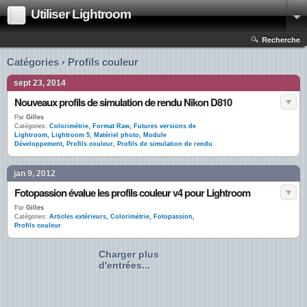
Utiliser Lightroom
Recherche
Catégories › Profils couleur
sept 23, 2014
Nouveaux profils de simulation de rendu Nikon D810
Par
Gilles
Catégories:
Colorimétrie
,
Format Raw
,
Futures versions de
Lightroom
,
Lightroom 5
,
Matériel photo
,
Module
Développement
,
Profils couleur
,
Profils de simulation de rendu
jan 9, 2012
Fotopassion évalue les profils couleur v4 pour Lightroom
Par
Gilles
Catégories:
Articles extérieurs
,
Colorimétrie
,
Fotopassion
,
Profils couleur
Charger plus
d'entrées...