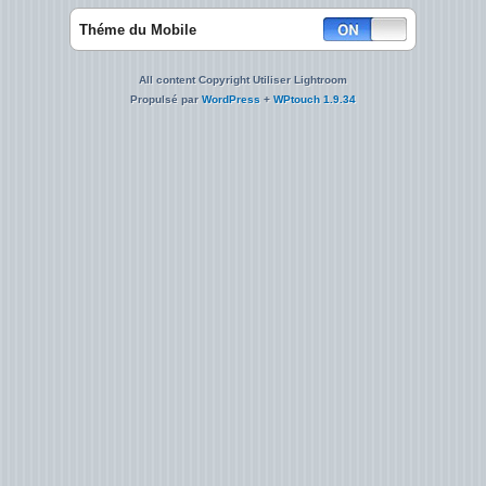
Théme du Mobile
All content Copyright Utiliser Lightroom
Propulsé par
WordPress
+
WPtouch 1.9.34