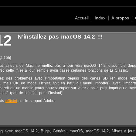
Accueil
Index
A propos
12
N’installez pas macOS 14.2 !!!
 @ 15h]
tilisateurs de Mac, ne mettez pas à jour vers macOS 14.2, disponible depu
fet, cette mise à jour semble avoir cassé certaines fonctions de Lr Classic.
iez des problèmes avec l’importation depuis des cartes SD (en mode Appa
, mais OK en mode Fichier, soit en haut du menu Importer), avec l’importat
areil ou un mobile (vous pouvez copier sur votre disque puis importer) et ave
cté (pas de solution pour l’instant).
ais
officiel
sur le support Adobe.
ug avec macOS 14.2
,
Bugs
,
Général
,
macOS
,
macOS 14.2
,
Mises à jour