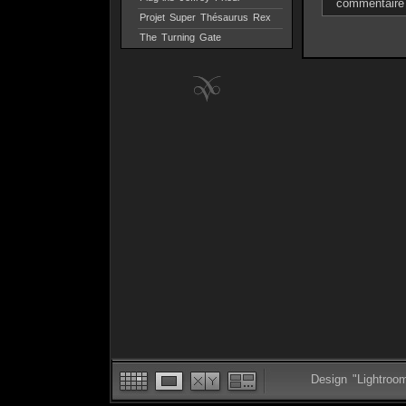
commentaire
Projet Super Thésaurus Rex
The Turning Gate
Design "Lightroo