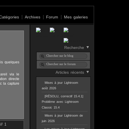
Catégories
Archives
Forum
Mes galeries
Recherche
is quelques
Articles récents
reil via le
ion directe
Mises à jour Lightroom
c la capture
août 2026
[RÉSOLU, correctif 15.4.1]
Problème avec Lightroom
Classic 15.4
Mises à jour Lightroom de
juin 2026
//
1