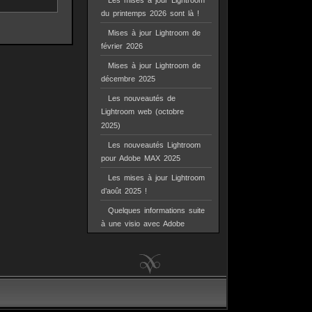
Les mises à jour Lightroom
du printemps 2026 sont là !
Mises à jour Lightroom de
février 2026
Mises à jour Lightroom de
décembre 2025
Les nouveautés de
Lightroom web (octobre
2025)
Les nouveautés Lightroom
pour Adobe MAX 2025
Les mises à jour Lightroom
d’août 2025 !
Quelques informations suite
à une visio avec Adobe