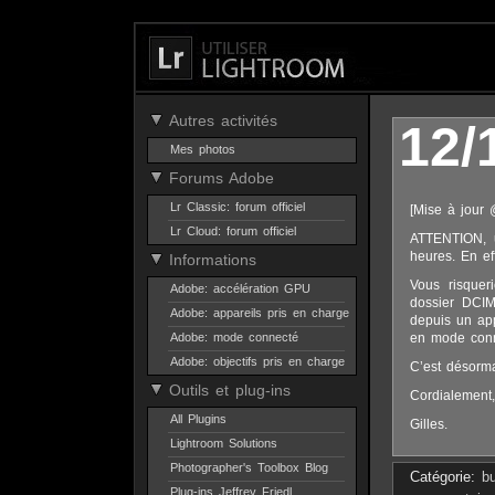
Autres activités
12/
Mes photos
Forums Adobe
Lr Classic: forum officiel
[Mise à jour
Lr Cloud: forum officiel
ATTENTION, u
heures. En ef
Informations
Vous risquer
Adobe: accélération GPU
dossier DCIM
Adobe: appareils pris en charge
depuis un app
Adobe: mode connecté
en mode conne
Adobe: objectifs pris en charge
C’est désorm
Outils et plug-ins
Cordialement,
All Plugins
Gilles.
Lightroom Solutions
Photographer's Toolbox Blog
Catégorie:
b
Plug-ins Jeffrey Friedl