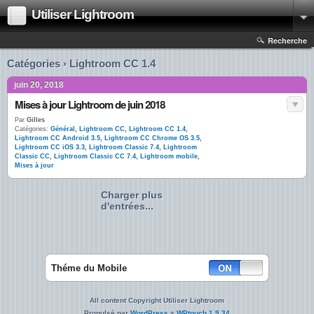
Utiliser Lightroom
Recherche
Catégories › Lightroom CC 1.4
juin 20, 2018
Mises à jour Lightroom de juin 2018
Par
Gilles
Catégories:
Général
,
Lightroom CC
,
Lightroom CC 1.4
,
Lightroom CC Android 3.5
,
Lightroom CC Chrome OS 3.5
,
Lightroom CC iOS 3.3
,
Lightroom Classic 7.4
,
Lightroom
Classic CC
,
Lightroom Classic CC 7.4
,
Lightroom mobile
,
Mises à jour
Charger plus
d'entrées...
Théme du Mobile
All content Copyright Utiliser Lightroom
Propulsé par
WordPress
+
WPtouch 1.9.34