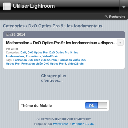
Utiliser Lightroom
Recherche
Catégories › DxO Optics Pro 9 : les fondamentaux
jan 29, 2014
Ma formation « DxO Optics Pro 9 : les fondamentaux » disponible chez Video2Brain !
Par
Gilles
Catégories:
DxO
,
DxO Optics Pro
,
DxO Optics Pro 9 : les
fondamentaux
,
Formations
,
Video2Brain
Tags:
Formation DxO chez Video2Brain
,
Formation vidéo DxO
Optics Pro
,
Formation vidéo DxO Optics Pro 9
,
Video2Brain
Charger plus
d'entrées...
Théme du Mobile
All content Copyright Utiliser Lightroom
Propulsé par
WordPress
+
WPtouch 1.9.34