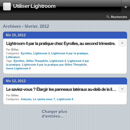
Utiliser Lightroom
Recherche
Archives › février, 2012
fév 15, 2012
Lightroom 4 par la pratique chez Eyrolles, au second trimestre.
Par
Gilles
Catégories:
Eyrolles
,
Lightroom 4
,
Lightroom 4 par la pratique
,
Littérature
Tags:
Eyrolles
,
Gilles Theophile
,
Lightroom 4
,
Lightroom 4 par
la pratique
,
Lightroom 4 par la pratique par Gilles Theophile
,
livres Lightroom 4
fév 12, 2012
Le saviez-vous ? Élargir les panneaux latéraux au-delà de la limite théorique (Mac seulement)
Par
Gilles
Catégories:
Astuces
,
Le saviez-vous ?
,
Lightroom 4
Charger plus
d'entrées...