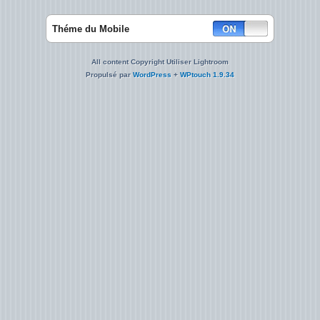
Théme du Mobile
All content Copyright Utiliser Lightroom
Propulsé par
WordPress
+
WPtouch 1.9.34