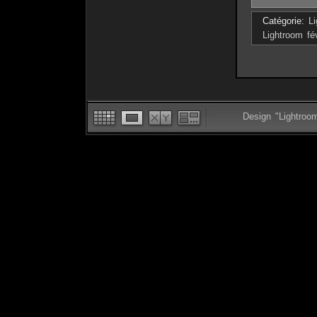
Catégorie:
L
Lightroom fé
Design "Lightroo