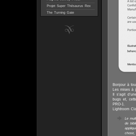
Projet Super Thésaurus Rex
The Turning Gate
Bonjour à tou
Les mises à j
Il s’agit d’
bugs et, cet
PRO-1.
Lightroom Cla
Le mult
de bib
appliqu
chose, 