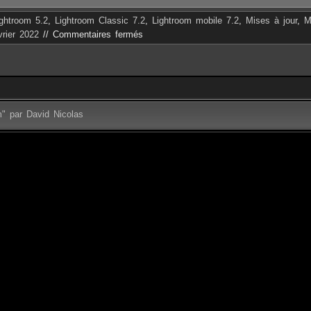
ightroom 5.2
,
Lightroom Classic 7.2
,
Lightroom mobile 7.2
,
Mises à jour
,
M
vrier 2022
//
Commentaires fermés
m" par David Nicolas