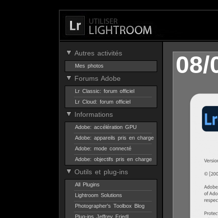
Autres activités
08/
Mes photos
Forums Adobe
Lr Classic: forum officiel
Lr Cloud: forum officiel
Informations
Adobe: accélération GPU
Adobe: appareils pris en charge
Adobe: mode connecté
Adobe: objectifs pris en charge
Outils et plug-ins
All Plugins
Lightroom Solutions
Photographer's Toolbox Blog
Plug-ins Jeffrey Friedl