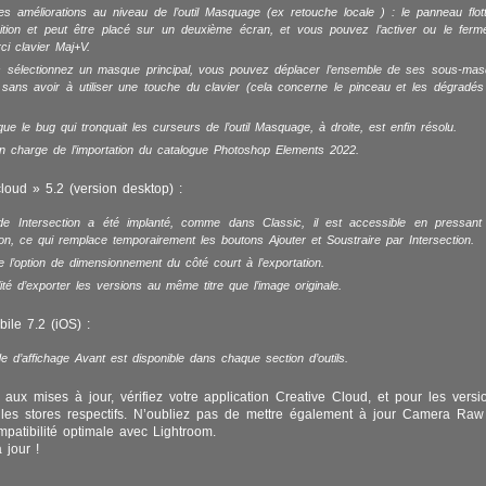
s améliorations au niveau de l’outil Masquage (ex retouche locale ) : le panneau flott
ition et peut être placé sur un deuxième écran, et vous pouvez l’activer ou le ferm
ci clavier Maj+V.
s sélectionnez un masque principal, vous pouvez déplacer l’ensemble de ses sous-ma
 sans avoir à utiliser une touche du clavier (cela concerne le pinceau et les dégradés 
ue le bug qui tronquait les curseurs de l’outil Masquage, à droite, est enfin résolu.
n charge de l’importation du catalogue Photoshop Elements 2022.
loud » 5.2 (version desktop) :
e Intersection a été implanté, comme dans Classic, il est accessible en pressant
ion, ce qui remplace temporairement les boutons Ajouter et Soustraire par Intersection.
e l’option de dimensionnement du côté court à l’exportation.
lité d’exporter les versions au même titre que l’image originale.
ile 7.2 (iOS) :
 d’affichage Avant est disponible dans chaque section d’outils.
aux mises à jour, vérifiez votre application Creative Cloud, et pour les versi
 les stores respectifs. N’oubliez pas de mettre également à jour Camera Raw
mpatibilité optimale avec Lightroom.
 jour !