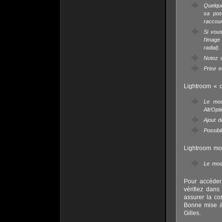
Quelque
sa pos
raccour
Si vou
l’image
radial).
Notez q
Prise e
Lightroom « c
Le mod
Alt/Opt
Ajout d
Possibi
Lightroom mob
Le mode
Pour accéder 
vérifiez dans
assurer la co
Bonne mise à
Gilles.