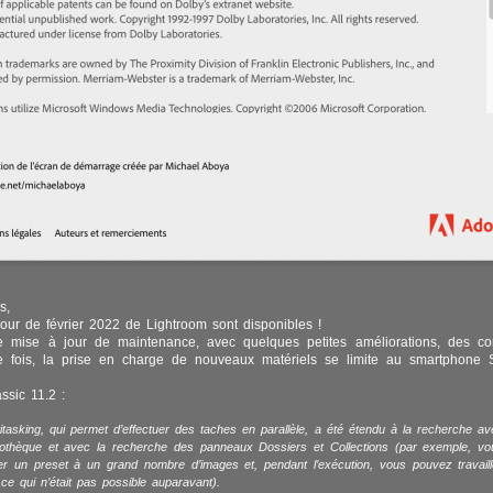
s,
our de février 2022 de Lightroom sont disponibles !
une mise à jour de maintenance, avec quelques petites améliorations, des co
te fois, la prise en charge de nouveaux matériels se limite au smartphone 
ssic 11.2 :
itasking, qui permet d’effectuer des taches en parallèle, a été étendu à la recherche ave
liothèque et avec la recherche des panneaux Dossiers et Collections (par exemple, v
er un preset à un grand nombre d’images et, pendant l’exécution, vous pouvez travaill
ce qui n’était pas possible auparavant).