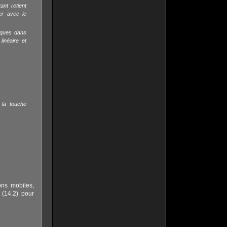
ant retient
er avec le
sques dans
linéaire et
 la touche
ons mobiles,
 (14.2) pour