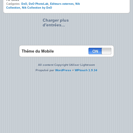
Par
Gilles
Catégories:
DxO
,
DxO PhotoLab
,
Editeurs externes
,
Nik
Collection
,
Nik Collection by DxO
Charger plus
d'entrées...
Théme du Mobile
All content Copyright Utiliser Lightroom
Propulsé par
WordPress
+
WPtouch 1.9.34