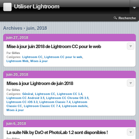
Utiliser Lightroom
Recherche
Archives › juin, 2018
juin 27, 2018
Mise à jour juin 2018 de Lightroom CC pour le web
Par
Gilles
Catégories:
Lightroom CC
,
Lightroom CC pour le web
,
Lightroom Web
,
Mises à jour
juin 20, 2018
Mises à jour Lightroom de juin 2018
Par
Gilles
Catégories:
Général
,
Lightroom CC
,
Lightroom CC 1.4
,
Lightroom CC Android 3.5
,
Lightroom CC Chrome OS 3.5
,
Lightroom CC iOS 3.3
,
Lightroom Classic 7.4
,
Lightroom
Classic CC
,
Lightroom Classic CC 7.4
,
Lightroom mobile
,
Mises à jour
juin 6, 2018
La suite Nik by DxO et PhotoLab 1.2 sont disponibles !